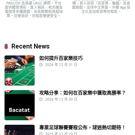
PAGCOR 及英國 UKGC 牌照。平台
機、真人荷官（百家樂、輪盤）及桌
提供體育博彩、真人視訊、老虎機及
面遊戲。支持中文界面、手機 App 投
電競等多種遊戲，並長期贊助英超球
注以及加密貨幣存取款。
隊，信譽良好，存取款便捷安全。
Recent News
如何提升百家樂技巧
2026 年 12 月 31 日
攻略分享：如何在百家樂中獲取高勝率？
2026 年 12 月 30 日
專業足球聯賽賽程公布，球迷熱切期待！
2026 年 12 月 29 日