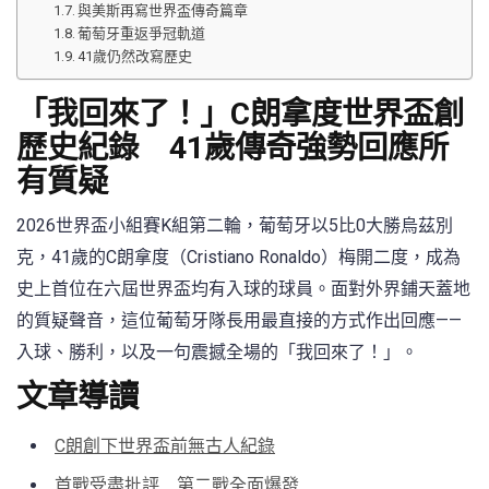
與美斯再寫世界盃傳奇篇章
葡萄牙重返爭冠軌道
41歲仍然改寫歷史
「我回來了！」C朗拿度世界盃創
歷史紀錄 41歲傳奇強勢回應所
有質疑
2026世界盃小組賽K組第二輪，葡萄牙以5比0大勝烏茲別
克，41歲的C朗拿度（Cristiano Ronaldo）梅開二度，成為
史上首位在六屆世界盃均有入球的球員。面對外界鋪天蓋地
的質疑聲音，這位葡萄牙隊長用最直接的方式作出回應——
入球、勝利，以及一句震撼全場的「我回來了！」。
文章導讀
C朗創下世界盃前無古人紀錄
首戰受盡批評 第二戰全面爆發