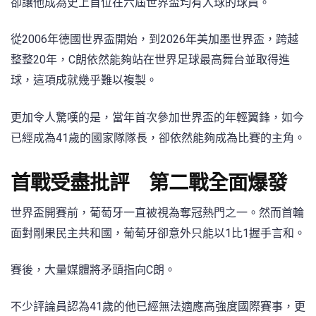
卻讓他成為史上首位在六屆世界盃均有入球的球員。
從2006年德國世界盃開始，到2026年美加墨世界盃，跨越
整整20年，C朗依然能夠站在世界足球最高舞台並取得進
球，這項成就幾乎難以複製。
更加令人驚嘆的是，當年首次參加世界盃的年輕翼鋒，如今
已經成為41歲的國家隊隊長，卻依然能夠成為比賽的主角。
首戰受盡批評 第二戰全面爆發
世界盃開賽前，葡萄牙一直被視為奪冠熱門之一。然而首輪
面對剛果民主共和國，葡萄牙卻意外只能以1比1握手言和。
賽後，大量媒體將矛頭指向C朗。
不少評論員認為41歲的他已經無法適應高強度國際賽事，更