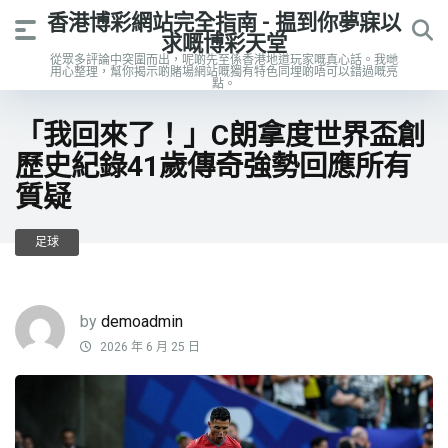
香港博彩網站完全指南 - 揾到你夢寐以
求嘅博彩天堂
從眾多評論中突圍而出，呢啲先至係香港地道玩家嘅真心話。我哋
用心整理，幫你揭示啲賭場網站嘅獨有特色同埋啲唔可以錯過嘅亮
點。
「我回來了！」C朗拿度世界盃創
歷史紀錄41歲傳奇強勢回應所有
質疑
足球
by
demoadmin
2026 年 6 月 25 日