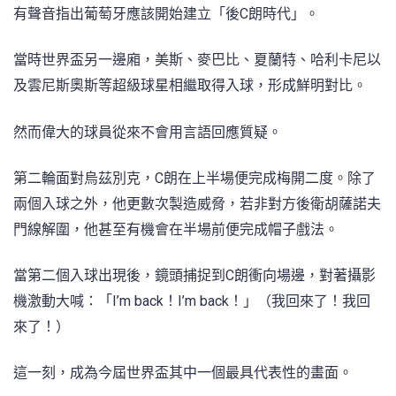
有聲音指出葡萄牙應該開始建立「後C朗時代」。
當時世界盃另一邊廂，美斯、麥巴比、夏蘭特、哈利卡尼以
及雲尼斯奧斯等超級球星相繼取得入球，形成鮮明對比。
然而偉大的球員從來不會用言語回應質疑。
第二輪面對烏茲別克，C朗在上半場便完成梅開二度。除了
兩個入球之外，他更數次製造威脅，若非對方後衛胡薩諾夫
門線解圍，他甚至有機會在半場前便完成帽子戲法。
當第二個入球出現後，鏡頭捕捉到C朗衝向場邊，對著攝影
機激動大喊：「I’m back！I’m back！」（我回來了！我回
來了！）
這一刻，成為今屆世界盃其中一個最具代表性的畫面。