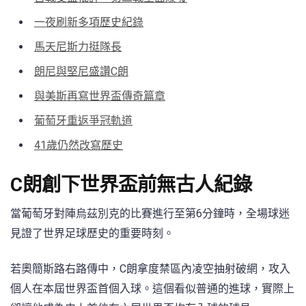
一夜刷新多項歷史紀錄
馬天尼斯力挺隊長
朗尼與堅尼盛讚C朗
與美斯再寫世界盃傳奇篇章
葡萄牙重返爭冠軌道
41歲仍然改寫歷史
C朗創下世界盃前無古人紀錄
當葡萄牙對陣烏茲別克的比賽進行至第6分鐘時，全場球迷
見證了世界足球歷史的重要時刻。
若奧簡斯路右路傳中，C朗拿度禁區內凌空抽射破網，攻入
個人在本屆世界盃首個入球。這個看似普通的進球，實際上