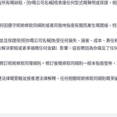
，有所有嘅缺陷，[你嘅公司名稱]唔表達任何型式嘅聲明或保證，
負責任何因遵守呢啲條款同細則或者同我哋指南有關而產生嘅間接、
稱]，並且保證保持[你嘅公司名稱]免受任何損失、損害、成本、責
三方解決索賠或者爭端嘅任何金額）影響，這些嘢因為你違反了任
會不時修訂呢啲條款同埋細則。修訂後嘅條款同細則一經本指南發佈
到香港法律嘅管轄並按香港法律解釋，任何相關呢啲條款同細則嘅爭