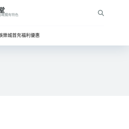
堂
站嘅獨有特色
娛樂城首充福利優惠