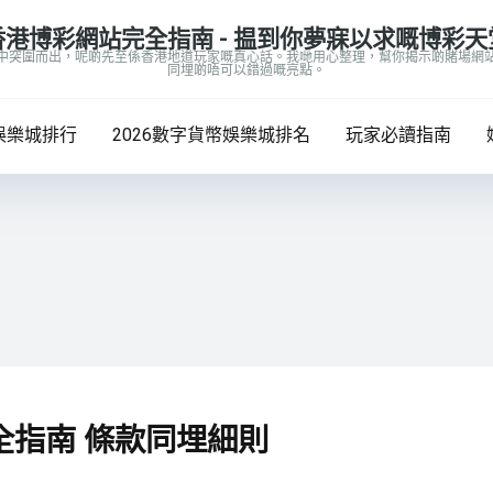
香港博彩網站完全指南 - 揾到你夢寐以求嘅博彩天
中突圍而出，呢啲先至係香港地道玩家嘅真心話。我哋用心整理，幫你揭示啲賭場網
同埋啲唔可以錯過嘅亮點。
娛樂城排行
2026數字貨幣娛樂城排名
玩家必讀指南
全指南 條款同埋細則