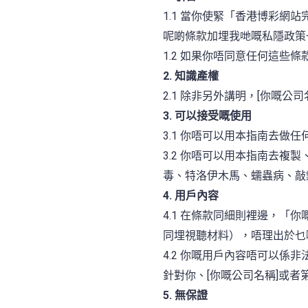
1.1 當你使緊「香港博彩
呢啲條款加埋我哋嘅私隱政策
1.2 如果你唔同意任何這些
2. 知識產權
2.1 除非另外講明，[你嘅
3. 可以接受嘅使用
3.1 你唔可以用本指南去做
3.2 你唔可以用本指南去
毒、特洛伊木馬、蠕蟲病、敲
4. 用戶內容
4.1 在條款同細則裡邊，
同埋視聽材料），唔理出於乜
4.2 你嘅用戶內容唔可以
針對你、[你嘅公司名稱]或者
5. 無保證