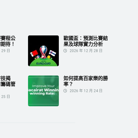
賽賽程公
歐國盃：預測比賽結
切期待！
果及球隊實力分析
 29 日
2026 年 12 月 28 日
密技揭
如何提高百家樂的勝
用籌碼管
率？
2026 年 12 月 24 日
 25 日