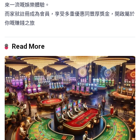
來一流嘅娛樂體驗。
而家就註冊成為會員，享受多重優惠同豐厚獎金，開啟屬於
你嘅賺錢之旅
Read More