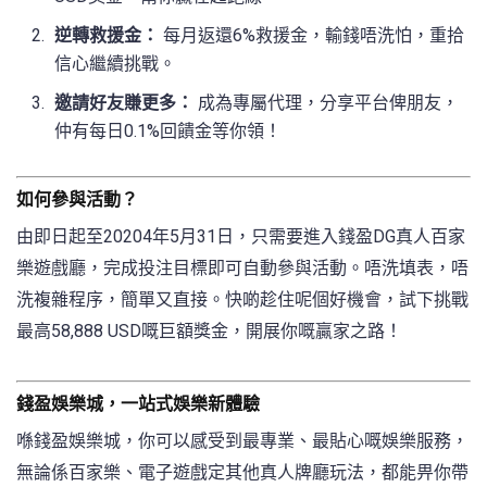
逆轉救援金：
每月返還6%救援金，輸錢唔洗怕，重拾
信心繼續挑戰。
邀請好友賺更多：
成為專屬代理，分享平台俾朋友，
仲有每日0.1%回饋金等你領！
如何參與活動？
由即日起至20204年5月31日，只需要進入錢盈DG真人百家
樂遊戲廳，完成投注目標即可自動參與活動。唔洗填表，唔
洗複雜程序，簡單又直接。快啲趁住呢個好機會，試下挑戰
最高58,888 USD嘅巨額獎金，開展你嘅贏家之路！
錢盈娛樂城，一站式娛樂新體驗
喺錢盈娛樂城，你可以感受到最專業、最貼心嘅娛樂服務，
無論係百家樂、電子遊戲定其他真人牌廳玩法，都能畀你帶