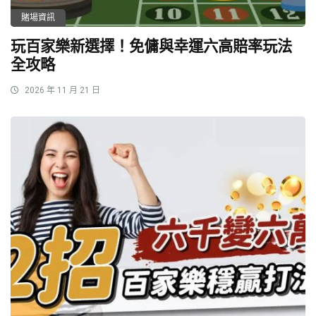
賭場資訊
玩百家樂新選擇！免傭與幸運六高賠率玩法
全攻略
2026 年 11 月 21 日