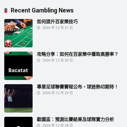
Recent Gambling News
如何提升百家樂技巧
2026 年 12 月 31 日
攻略分享：如何在百家樂中獲取高勝率？
2026 年 12 月 30 日
專業足球聯賽賽程公布，球迷熱切期待！
2026 年 12 月 29 日
歐國盃：預測比賽結果及球隊實力分析
2026 年 12 月 28 日