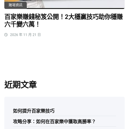
賭場資訊
百家樂賺錢秘笈公開！2大穩贏技巧助你穩賺
六千變六萬！
2026 年 11 月 21 日
近期文章
如何提升百家樂技巧
攻略分享：如何在百家樂中獲取高勝率？