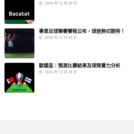
2026 年 12 月 30 日
專業足球聯賽賽程公布，球迷熱切期待！
2026 年 12 月 29 日
歐國盃：預測比賽結果及球隊實力分析
2026 年 12 月 28 日