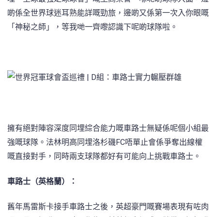
啲係全世界球迷耳熟能詳嘅勁旅，邊啲又係第一次入你眼嘅
「神秘之師」，等我哋一齊嚟認識下呢啲球隊啦。
擁有絕對陣容深度同埋綜合能力嘅車路士無疑係呢個小組最
強嘅球隊。法林明高同埋洛杉磯FC唔單止會係爭奪出線權
嘅直接對手，同時兩支球隊都好有可能向上挑戰車路士。
車路士（英格蘭）：
舊年馬雷斯卡接手車路士之後，英超豪門嘅賽場表現有咗肉