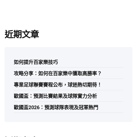
近期文章
如何提升百家樂技巧
攻略分享：如何在百家樂中獲取高勝率？
專業足球聯賽賽程公布，球迷熱切期待！
歐國盃：預測比賽結果及球隊實力分析
歐國盃2026：預測球隊表現及冠軍熱門