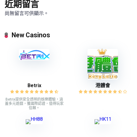
近期留言
尚無留言可供顯示。
New Casinos
Betrix
港體會
Betrix提供安全透明的娛樂體驗，涵
蓋多元遊戲，獲國際認證，值得玩家
信賴。