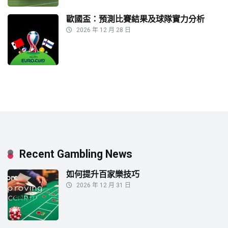
歐國盃：預測比賽結果及球隊實力分析
2026 年 12 月 28 日
Recent Gambling News
如何提升百家樂技巧
2026 年 12 月 31 日