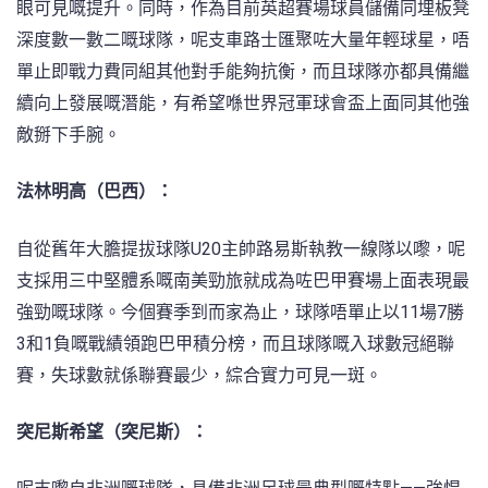
眼可見嘅提升。同時，作為目前英超賽場球員儲備同埋板凳
深度數一數二嘅球隊，呢支車路士匯聚咗大量年輕球星，唔
單止即戰力費同組其他對手能夠抗衡，而且球隊亦都具備繼
續向上發展嘅潛能，有希望喺世界冠軍球會盃上面同其他強
敵掰下手腕。
法林明高（巴西）：
自從舊年大膽提拔球隊U20主帥路易斯執教一線隊以嚟，呢
支採用三中堅體系嘅南美勁旅就成為咗巴甲賽場上面表現最
強勁嘅球隊。今個賽季到而家為止，球隊唔單止以11場7勝
3和1負嘅戰績領跑巴甲積分榜，而且球隊嘅入球數冠絕聯
賽，失球數就係聯賽最少，綜合實力可見一斑。
突尼斯希望（突尼斯）：