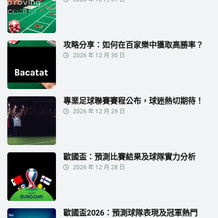
攻略分享：如何在百家樂中獲取高勝率？
2026 年 12 月 30 日
專業足球聯賽賽程公布，球迷熱切期待！
2026 年 12 月 29 日
歐國盃：預測比賽結果及球隊實力分析
2026 年 12 月 28 日
歐國盃2026：預測球隊表現及冠軍熱門