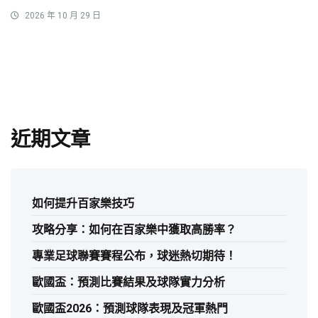
2026 年 10 月 29 日
近期文章
如何提升百家樂技巧
攻略分享：如何在百家樂中獲取高勝率？
專業足球聯賽賽程公布，球迷熱切期待！
歐國盃：預測比賽結果及球隊實力分析
歐國盃2026：預測球隊表現及冠軍熱門