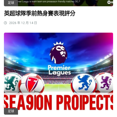
足球
英超球隊季前熱身賽表現評分
2026 年 12 月 14 日
足球