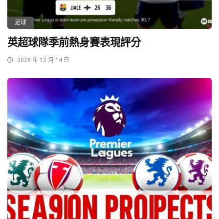
足球
英超球隊季前熱身賽表現評分
2026 年 12 月 14 日