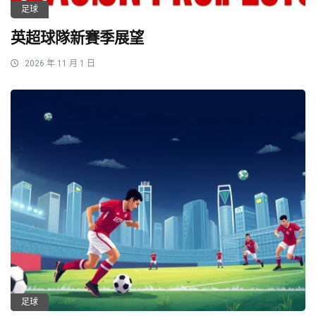
足球
英超球隊新賽季展望
2026 年 11 月 1 日
足球