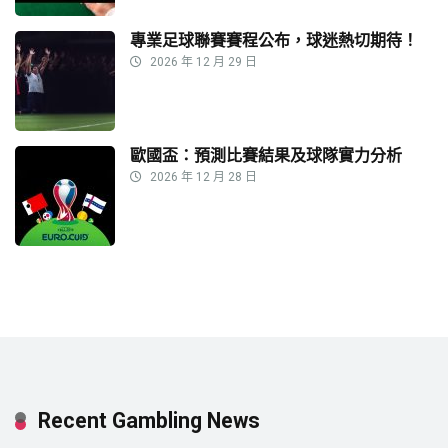
專業足球聯賽賽程公布，球迷熱切期待！
2026 年 12 月 29 日
歐國盃：預測比賽結果及球隊實力分析
2026 年 12 月 28 日
Recent Gambling News