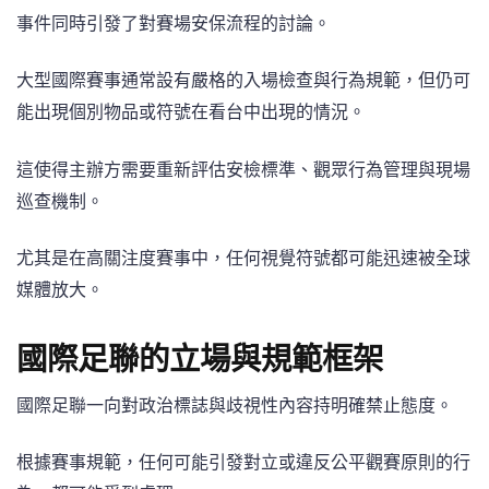
事件同時引發了對賽場安保流程的討論。
大型國際賽事通常設有嚴格的入場檢查與行為規範，但仍可
能出現個別物品或符號在看台中出現的情況。
這使得主辦方需要重新評估安檢標準、觀眾行為管理與現場
巡查機制。
尤其是在高關注度賽事中，任何視覺符號都可能迅速被全球
媒體放大。
國際足聯的立場與規範框架
國際足聯一向對政治標誌與歧視性內容持明確禁止態度。
根據賽事規範，任何可能引發對立或違反公平觀賽原則的行