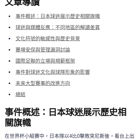
文章導讀
事件概述：日本球迷展示歷史相關旗幟
球迷與媒體反應：不同地區的解讀差異
文化符號的敏感性與歷史背景
賽場安保與管理漏洞討論
國際足聯的立場與規範框架
事件對球迷文化與球隊形象的影響
未來大型賽事的改進方向
總結
事件概述：日本球迷展示歷史相
關旗幟
在世界杯小組賽中，日本隊以4比0擊敗突尼斯後，看台上出