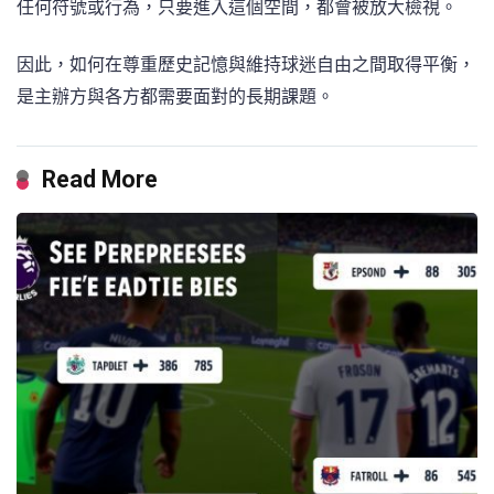
任何符號或行為，只要進入這個空間，都會被放大檢視。
因此，如何在尊重歷史記憶與維持球迷自由之間取得平衡，
是主辦方與各方都需要面對的長期課題。
Read More