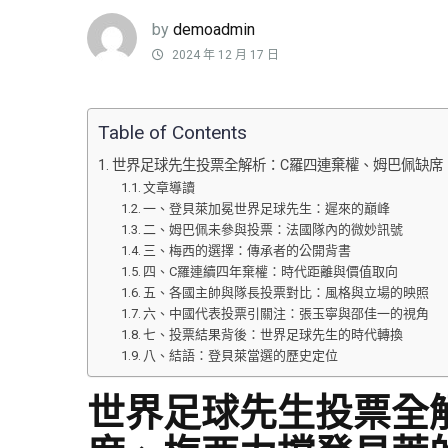
by
demoadmin
2024 年 12 月 17 日
Table of Contents
世界足球先生投票全解析：C羅四連棄權、姆巴佩缺席
文章導讀
一、登貝萊加冕世界足球先生：遲來的巔峰
二、姆巴佩未參與投票：法國隊內的微妙訊號
三、梅西的選擇：傳承者的公開背書
四、C羅連續四年棄權：時代距離與價值取向
五、各國主帥與隊長投票對比：風格與立場的映照
六、中國代表投票引關注：張玉寧與邵佳一的視角
七、投票結果背後：世界足球先生的時代轉換
八、結語：登貝萊當選的歷史定位
世界足球先生投票全