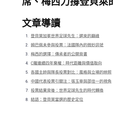
席、梅西力撐登貝萊
文章導讀
登貝萊加冕世界足球先生：遲來的巔峰
姆巴佩未參與投票：法國隊內的微妙訊號
梅西的選擇：傳承者的公開背書
C羅連續四年棄權：時代距離與價值取向
各國主帥與隊長投票對比：風格與立場的映照
中國代表投票引關注：張玉寧與邵佳一的視角
投票結果背後：世界足球先生的時代轉換
結語：登貝萊當選的歷史定位