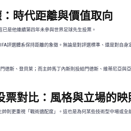
權：時代距離與價值取向
這已是他連續第四年未參與世界足球先生投票。
IFA評選體系保持距離的象徵。無論是對評選標準、還是對自身
、門德斯、登貝萊；而主帥馬丁內斯則投給門德斯、維蒂尼亞與
投票對比：風格與立場的映
主帥則更重視「戰術適配度」。這也是為何某些技術型中場或全