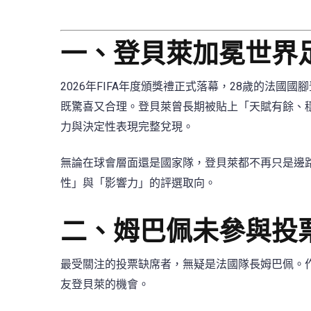
一、登貝萊加冕世界
2026年FIFA年度頒獎禮正式落幕，28歲的法
既驚喜又合理。登貝萊曾長期被貼上「天賦有餘、
力與決定性表現完整兌現。
無論在球會層面還是國家隊，登貝萊都不再只是邊路
性」與「影響力」的評選取向。
二、姆巴佩未參與投
最受關注的投票缺席者，無疑是法國隊長姆巴佩。
友登貝萊的機會。