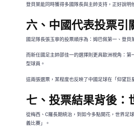
登貝萊能同時獲得多國隊長與主帥支持，正好說明
六、中國代表投票引
國足隊長張玉寧的投票順序為：姆巴佩第一、登貝
而新任國足主帥邵佳一的選擇則更具歐洲視角：第
型球員。
這兩張選票，某程度也反映了中國足球在「仰望巨
七、投票結果背後：
從梅西、C羅長期統治，到如今多點開花，世界足
義比賽」。