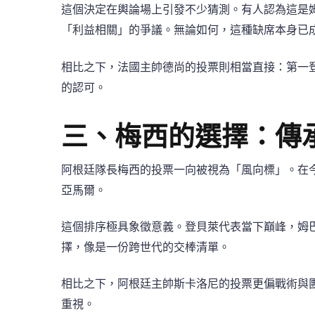
這個決定在輿論場上引發不少猜測。有人認為這是
「利益相關」的爭議。無論如何，這種缺席本身已
相比之下，法國主帥德尚的投票則相當直接：第一
的認可。
三、梅西的選擇：傳
阿根廷隊長梅西的投票一向被視為「風向標」。在
亞馬爾。
這個排序極具象徵意義。登貝萊代表當下巔峰，姆
擇，像是一份跨世代的交棒清單。
相比之下，阿根廷主帥斯卡洛尼的投票更偏戰術與
重視。