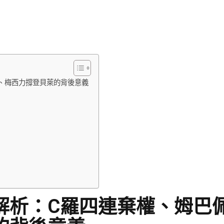
、梅西力撐登貝萊的背後意義
解析：C羅四連棄權、姆巴