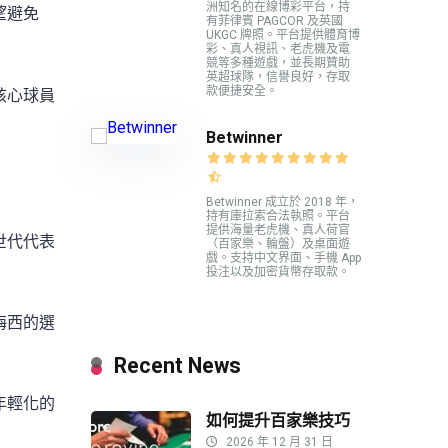
洲知名的在線博彩平台，持
望避免
有菲律賓 PAGCOR 及英國
UKGC 牌照。平台提供體育博
彩、真人視訊、老虎機及電
競等多種遊戲，並長期贊助
英超球隊，信譽良好，存取
款便捷安全。
核心球員
Betwinner
Betwinner 成立於 2018 年，
持有庫拉索合法執照。平台
提供海量老虎機、真人荷官
世代代表
（百家樂、輪盤）及桌面遊
戲。支持中文界面、手機 App
投注以及加密貨幣存取款。
梅西的選
Recent News
年輕化的
如何提升百家樂技巧
2026 年 12 月 31 日