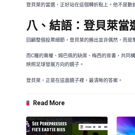
登貝萊的當選，正好站在這個轉折點上。他不是數
八、結語：登貝萊當
回顧整個投票細節，登貝萊的勝出並非偶然，而是
而C羅的棄權、姆巴佩的缺席、梅西的背書，共同
映照足球發展方向的鏡子。
登貝萊，正是在這面鏡子裡，最清晰的答案。
Read More