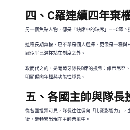
四、C羅連續四年棄
另一個焦點人物，卻是「缺席中的缺席」——C羅。
這種長期棄權，已不單是個人選擇，更像是一種與F
羅似乎已選擇站在制度之外。
取而代之的，是葡萄牙隊長B席的投票：維蒂尼亞
明顯偏向年輕與功能性球員。
五、各國主帥與隊長
從各國投票可見，隊長往往偏向「比賽影響力」，
衛，能頻繁出現在主帥票單中。