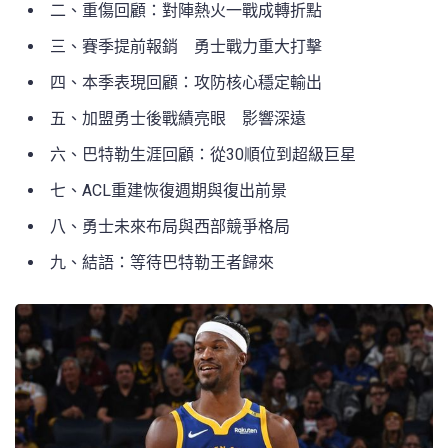
二、重傷回顧：對陣熱火一戰成轉折點
三、賽季提前報銷 勇士戰力重大打擊
四、本季表現回顧：攻防核心穩定輸出
五、加盟勇士後戰績亮眼 影響深遠
六、巴特勒生涯回顧：從30順位到超級巨星
七、ACL重建恢復週期與復出前景
八、勇士未來布局與西部競爭格局
九、結語：等待巴特勒王者歸來