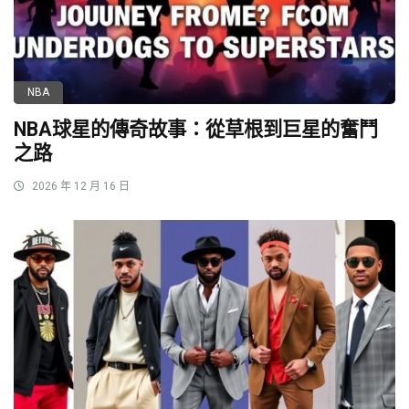
NBA
NBA球星的傳奇故事：從草根到巨星的奮鬥
之路
2026 年 12 月 16 日