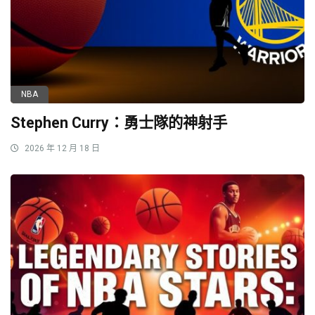
NBA
Stephen Curry：勇士隊的神射手
2026 年 12 月 18 日