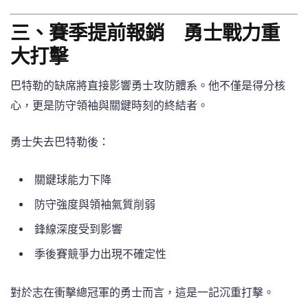
三、賽季提前報銷 勇士戰力重
大打擊
巴特勒的缺席將直接影響勇士攻防體系。他不僅是得分核
心，更是防守領袖與關鍵時刻的終結者。
勇士失去巴特勒後：
關鍵球能力下降
防守強度與領袖氣質削弱
鋒線深度受到影響
季後賽競爭力出現不確定性
對於志在衝擊總冠軍的勇士而言，這是一記沉重打擊。