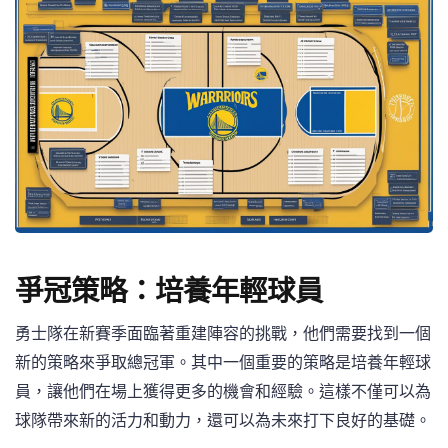
爭冠策略：培養年輕球員
勇士隊在新賽季面臨著重建陣容的挑戰，他們需要找到一個
新的策略來爭取總冠軍。其中一個重要的策略是培養年輕球
員，讓他們在場上獲得更多的機會和經驗。這樣不僅可以為
球隊帶來新的活力和動力，還可以為未來打下良好的基礎。