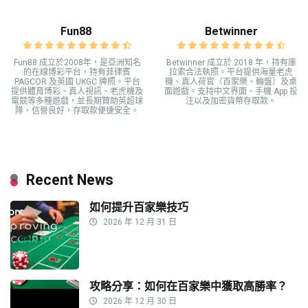
Fun88
Betwinner
Fun88 成立於2008年，是亞洲知名
Betwinner 成立於 2018 年，持有庫
的在線博彩平台，持有菲律賓
拉索合法執照。平台提供海量老虎
PAGCOR 及英國 UKGC 牌照。平台
機、真人荷官（百家樂、輪盤）及桌
提供體育博彩、真人視訊、老虎機及
面遊戲。支持中文界面、手機 App 投
電競等多種遊戲，並長期贊助英超球
注以及加密貨幣存取款。
隊，信譽良好，存取款便捷安全。
Recent News
如何提升百家樂技巧
2026 年 12 月 31 日
攻略分享：如何在百家樂中獲取高勝率？
2026 年 12 月 30 日