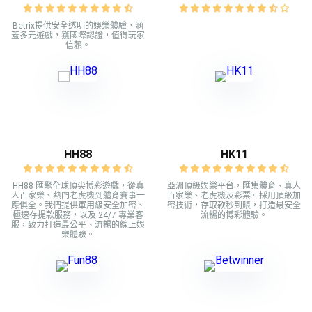
Betrix提供安全透明的娛樂體驗，涵
蓋多元遊戲，獲國際認證，值得玩家
信賴。
HH88
HK11
HH88 匯聚全球頂尖博彩遊戲，從真
亞洲頂級娛樂平台，匯集體育、真人
人百家樂、熱門老虎機到體育賽事一
百家樂、老虎機及彩票。採用頂級加
應俱全。我們提供軍用級安全加密、
密技術，存取款秒到賬，打造最安全
極速存提款服務，以及 24/7 專業客
流暢的博彩體驗。
服，致力打造最公平、流暢的線上娛
樂體驗。