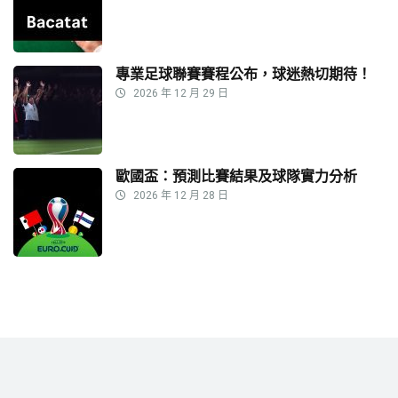
專業足球聯賽賽程公布，球迷熱切期待！
2026 年 12 月 29 日
歐國盃：預測比賽結果及球隊實力分析
2026 年 12 月 28 日