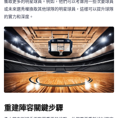
獲取更多的明星球員。例如，他們可以考慮用一些次要球員
或未來選秀權換取其他球隊的明星球員，這樣可以提升球隊
的實力和深度。
重建陣容關鍵步驟