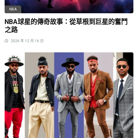
NBA
NBA球星的傳奇故事：從草根到巨星的奮鬥
之路
2026 年 12 月 16 日