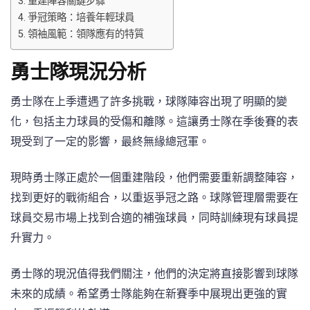
重建陣容關鍵步驟
爭冠策略：培養年輕球員
領袖風範：領隊應有的特質
勇士隊現況分析
勇士隊在上季遭遇了許多挑戰，球隊陣容出現了明顯的變
化，包括主力球員的受傷和離隊。這讓勇士隊在季後賽的表
現受到了一定的影響，最終無緣總冠軍。
現時勇士隊正處於一個重建階段，他們需要重新調整陣容，
找到更好的戰術組合，以重返爭冠之路。球隊管理層需要在
球員交易市場上找到合適的補強球員，同時訓練現有球員提
升實力。
勇士隊的現況值得我們關注，他們的決定將直接影響到球隊
未來的成績。希望勇士隊能夠在新賽季中展現出更強的實