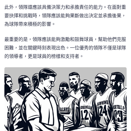
此外，領隊還應該具備決策力和承擔責任的能力。在面對重
要抉擇和挑戰時，領隊應該能夠果斷做出決定並承擔後果，
為球隊帶來積極的影響。
最重要的是，領隊應該能夠激勵和鼓舞球員，幫助他們克服
困難，並在關鍵時刻表現出色。一位優秀的領隊不僅是球隊
的領導者，更是球員的榜樣和支持者。