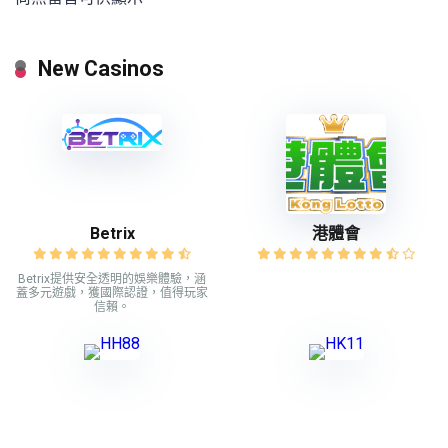
New Casinos
Betrix
港體會
Betrix提供安全透明的娛樂體驗，涵
蓋多元遊戲，獲國際認證，值得玩家
信賴。