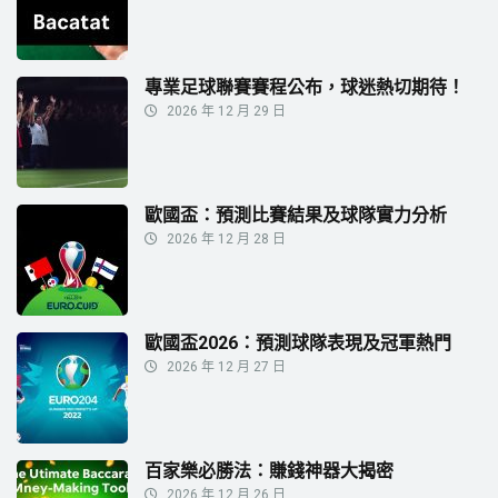
專業足球聯賽賽程公布，球迷熱切期待！
2026 年 12 月 29 日
歐國盃：預測比賽結果及球隊實力分析
2026 年 12 月 28 日
歐國盃2026：預測球隊表現及冠軍熱門
2026 年 12 月 27 日
百家樂必勝法：賺錢神器大揭密
2026 年 12 月 26 日