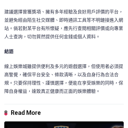
建議選擇曾獲獎項、擁有多年經驗及良好用戶評價的平台，
並避免經由陌生社交媒體、即時通訊工具等不明鏈接進入網
站。倘若對某平台有所懷疑，應先行查閱相關評價或向專業
人士查詢，切勿貿然提供任何金錢或個人資料。
結語
線上娛樂城雖提供便利及多元的遊戲選擇，但使用者必須提
高警覺，確保平台安全、條款清晰，以及自身行為合法合
規。只要保持理性、謹慎選擇，便能在享受娛樂的同時，保
障自身權益，達致真正健康而正面的娛樂體驗。
Read More