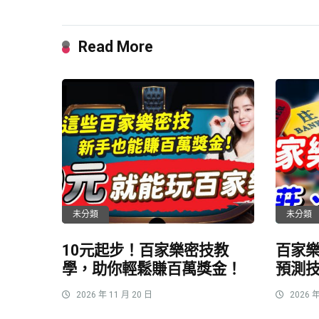
Read More
未分類
未分類
10元起步！百家樂密技教
百家
學，助你輕鬆賺百萬獎金！
預測
2026 年 11 月 20 日
2026 年