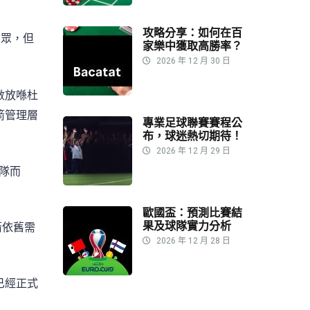
攻略分享：如何在百
出眾，但
家樂中獲取高勝率？
2026 年 12 月 30 日
數放喺杜
箭管理層
專業足球聯賽賽程公
布，球迷熱切期待！
2026 年 12 月 29 日
隊而
歐國盃：預測比賽結
果及球隊實力分析
箭依舊需
2026 年 12 月 28 日
已經正式