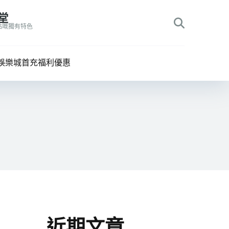
堂
站嘅獨有特色
娛樂城首充福利優惠
近期文章