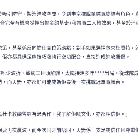
於吸引防守、製造進攻空間，令到申京擺脫單純嘅終結者角色，
組合完全有機會發揮出掘金約基奇+穆雷嘅二人轉效果，甚至於淨
決策，甚至係反向擔任高位策應點；對手如果選擇包夾杜蘭特，
，佢亦都具備足夠技巧嚟執行空切配合，直接造成進攻殺傷。
涯歷經唔少波折，籃網三巨頭解體，太陽接連多年早早出局。從球隊
勢，而火箭，亦都好可能成為佢最後一次挑戰冠軍嘅舞台。
烏杜卡教練曾經有過合作，我了解佢嘅文化，亦都相信佢。」
想要再次贏波，而今次同之前唔同，火箭係一支足夠信任且尊重