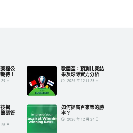
賽賽程公
歐國盃：預測比賽結
切期待！
果及球隊實力分析
 29 日
2026 年 12 月 28 日
密技揭
如何提高百家樂的勝
用籌碼管
率？
2026 年 12 月 24 日
 25 日