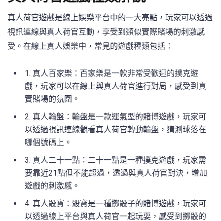
真人荷官遊戲是線上娛樂平台中的一大亮點，玩家可以透過
視訊連線與真人荷官互動，享受到類似實際賭場的刺激感
受。在線上真人娛樂中，常見的遊戲種類包括：
1. 真人百家樂：百家樂是一款非常受歡迎的撲克遊
戲，玩家可以在線上與真人荷官進行對局，感受到真
實賭場的氛圍。
2. 真人輪盤：輪盤是一款運氣型的賭博遊戲，玩家可
以透過視訊連線觀看真人荷官轉動輪盤，猜測球落在
哪個號碼上。
3. 真人二十一點：二十一點是一種撲克遊戲，玩家需
要靠近21點但不能超過，透過與真人荷官對決，增加
遊戲的刺激感。
4. 真人骰寶：骰寶是一種擲骰子的賭博遊戲，玩家可
以透過線上平台與真人荷官一起玩耍，感受到擲骰的