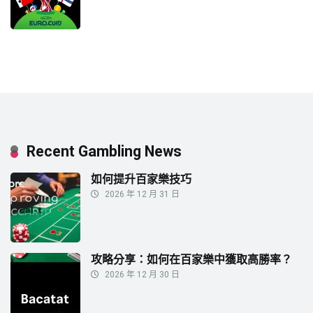
Recent Gambling News
如何提升百家樂技巧
2026 年 12 月 31 日
攻略分享：如何在百家樂中獲取高勝率？
2026 年 12 月 30 日