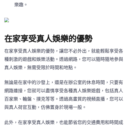
樂趣。
在家享受真人娛樂的優勢
在家享受真人娛樂的優勢，讓您不必外出，就能輕鬆享受各
種刺激的遊戲和娛樂活動。透過網路，您可以隨時隨地參與
真人娛樂，無需受限於時間和地點。
無論是在家中的沙發上，還是在辦公室的休息時間，只要有
網路連接，您就可以盡情享受各種真人娛樂遊戲，包括真人
百家樂、輪盤、撲克等等。透過高畫質的視頻直播，您可以
與真人荷官互動，仿佛置身於現場一般。
此外，在家享受真人娛樂，也能節省您的交通費用和時間成