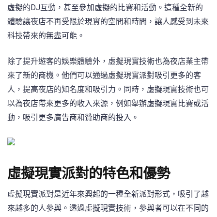
虛擬的DJ互動，甚至參加虛擬的比賽和活動。這種全新的
體驗讓夜店不再受限於現實的空間和時間，讓人感受到未來
科技帶來的無盡可能。
除了提升遊客的娛樂體驗外，虛擬現實技術也為夜店業主帶
來了新的商機。他們可以通過虛擬現實派對吸引更多的客
人，提高夜店的知名度和吸引力。同時，虛擬現實技術也可
以為夜店帶來更多的收入來源，例如舉辦虛擬現實比賽或活
動，吸引更多廣告商和贊助商的投入。
虛擬現實派對的特色和優勢
虛擬現實派對是近年來興起的一種全新派對形式，吸引了越
來越多的人參與。透過虛擬現實技術，參與者可以在不同的