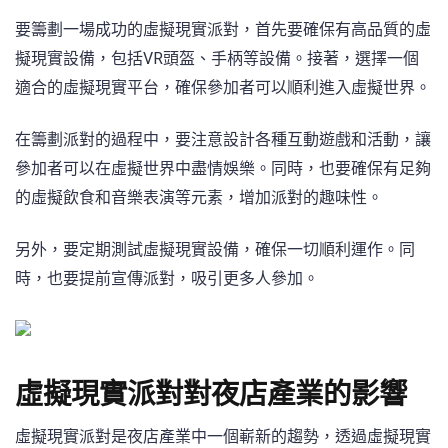
要籌劃一場成功的虛擬現實派對，首先要確保有高品質的虛
擬現實設備，包括VR頭盔、手柄等設備。接著，選擇一個
適合的虛擬現實平台，確保參加者可以順利進入虛擬世界。
在籌劃派對的過程中，要注意設計各種互動遊戲和活動，讓
參加者可以在虛擬世界中盡情娛樂。同時，也要確保有足夠
的虛擬飲食和音樂表演等元素，增加派對的趣味性。
另外，要定期測試虛擬現實設備，確保一切順利運作。同
時，也要提前宣傳派對，吸引更多人參加。
虛擬現實派對對夜店產業的影響
虛擬現實派對是夜店產業中一個嶄新的趨勢，透過虛擬現實