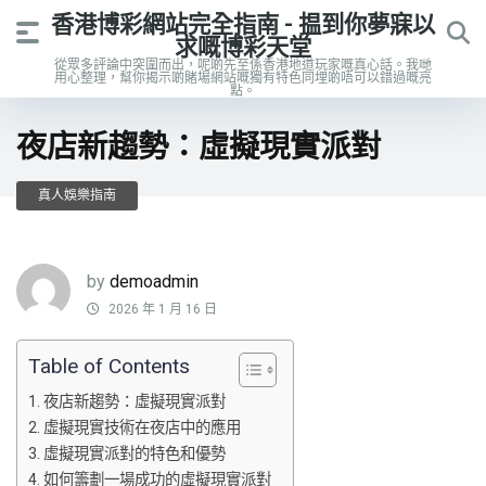
香港博彩網站完全指南 - 揾到你夢寐以
求嘅博彩天堂
從眾多評論中突圍而出，呢啲先至係香港地道玩家嘅真心話。我哋
用心整理，幫你揭示啲賭場網站嘅獨有特色同埋啲唔可以錯過嘅亮
點。
夜店新趨勢：虛擬現實派對
真人娛樂指南
by
demoadmin
2026 年 1 月 16 日
Table of Contents
夜店新趨勢：虛擬現實派對
虛擬現實技術在夜店中的應用
虛擬現實派對的特色和優勢
如何籌劃一場成功的虛擬現實派對