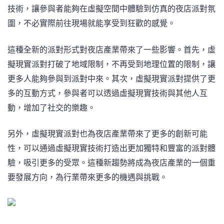
技術，讓參與者能夠在虛擬空間中體驗到仿真的夜店派對氛
圍，不必實際前往現場就能享受到狂歡的感覺。
這種全新的派對形式對夜店產業帶來了一些影響。首先，虛
擬現實派對打破了地域限制，不再受到地理位置的限制，讓
更多人能夠參與到派對中來。其次，虛擬現實派對提供了更
多的互動方式，參與者可以透過虛擬現實技術與其他人互
動，增加了社交的樂趣。
另外，虛擬現實派對也為夜店產業帶來了更多的創新可能
性，可以通過虛擬現實技術打造出更加獨特和豐富的派對體
驗，吸引更多的受眾。這種新趨勢將成為夜店產業的一個重
要發展方向，為行業帶來更多的機遇與挑戰。