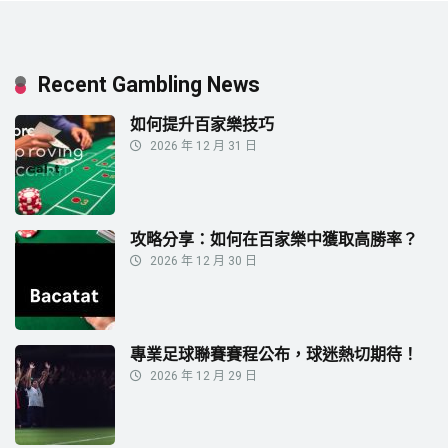
Recent Gambling News
如何提升百家樂技巧
2026 年 12 月 31 日
攻略分享：如何在百家樂中獲取高勝率？
2026 年 12 月 30 日
專業足球聯賽賽程公布，球迷熱切期待！
2026 年 12 月 29 日