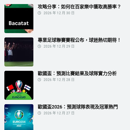
攻略分享：如何在百家樂中獲取高勝率？
2026 年 12 月 30 日
專業足球聯賽賽程公布，球迷熱切期待！
2026 年 12 月 29 日
歐國盃：預測比賽結果及球隊實力分析
2026 年 12 月 28 日
歐國盃2026：預測球隊表現及冠軍熱門
2026 年 12 月 27 日