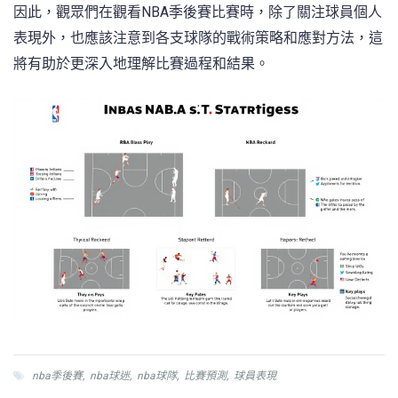
因此，觀眾們在觀看NBA季後賽比賽時，除了關注球員個人
表現外，也應該注意到各支球隊的戰術策略和應對方法，這
將有助於更深入地理解比賽過程和結果。
nba季後賽
,
nba球迷
,
nba球隊
,
比賽預測
,
球員表現