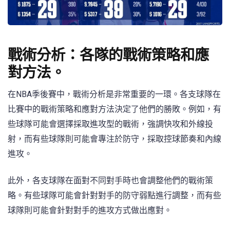
戰術分析：各隊的戰術策略和應
對方法。
在NBA季後賽中，戰術分析是非常重要的一環。各支球隊在
比賽中的戰術策略和應對方法決定了他們的勝敗。例如，有
些球隊可能會選擇採取進攻型的戰術，強調快攻和外線投
射，而有些球隊則可能會專注於防守，採取控球節奏和內線
進攻。
此外，各支球隊在面對不同對手時也會調整他們的戰術策
略。有些球隊可能會針對對手的防守弱點進行調整，而有些
球隊則可能會針對對手的進攻方式做出應對。