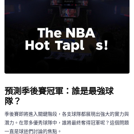
預測季後賽冠軍：誰是最強球
隊？
季後賽即將進入關鍵階段，各支球隊都展現出強大的實力與
潛力。在眾多優秀球隊中，誰將最終奪得冠軍呢？這個問題
一直是球迷們討論的焦點。