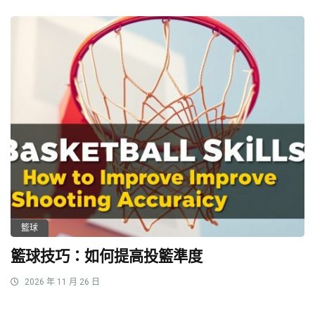
籃球
籃球技巧：如何提高投籃準度
2026 年 11 月 26 日