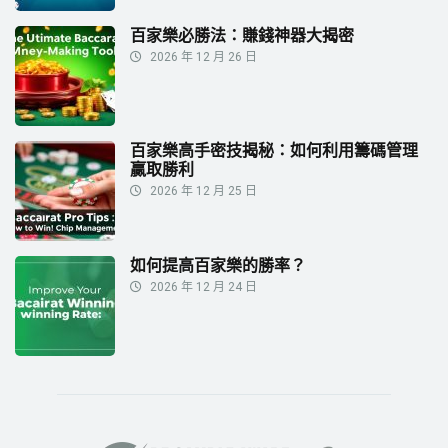
百家樂必勝法：賺錢神器大揭密
2026 年 12 月 26 日
百家樂高手密技揭秘：如何利用籌碼管理
贏取勝利
2026 年 12 月 25 日
如何提高百家樂的勝率？
2026 年 12 月 24 日