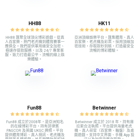
HH88
HK11
HH88 匯聚全球頂尖博彩遊戲，從真
亞洲頂級娛樂平台，匯集體育、真人
人百家樂、熱門老虎機到體育賽事一
百家樂、老虎機及彩票。採用頂級加
應俱全。我們提供軍用級安全加密、
密技術，存取款秒到賬，打造最安全
極速存提款服務，以及 24/7 專業客
流暢的博彩體驗。
服，致力打造最公平、流暢的線上娛
樂體驗。
Fun88
Betwinner
Fun88 成立於2008年，是亞洲知名
Betwinner 成立於 2018 年，持有庫
的在線博彩平台，持有菲律賓
拉索合法執照。平台提供海量老虎
PAGCOR 及英國 UKGC 牌照。平台
機、真人荷官（百家樂、輪盤）及桌
提供體育博彩、真人視訊、老虎機及
面遊戲。支持中文界面、手機 App 投