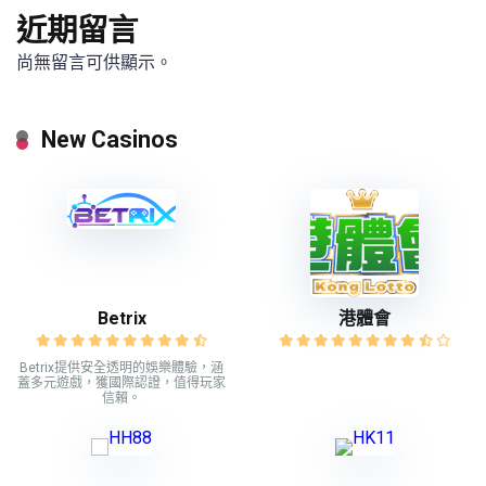
近期留言
尚無留言可供顯示。
New Casinos
Betrix
港體會
Betrix提供安全透明的娛樂體驗，涵
蓋多元遊戲，獲國際認證，值得玩家
信賴。