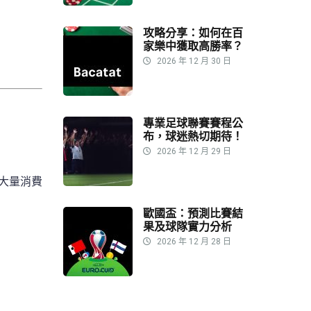
攻略分享：如何在百
家樂中獲取高勝率？
2026 年 12 月 30 日
專業足球聯賽賽程公
布，球迷熱切期待！
2026 年 12 月 29 日
引大量消費
歐國盃：預測比賽結
果及球隊實力分析
2026 年 12 月 28 日