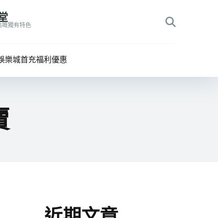
堂
站嘅獨有特色
娛樂城首充福利優惠
賣
近期文章