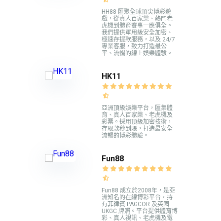
HH88 匯聚全球頂尖博彩遊
戲，從真人百家樂、熱門老
虎機到體育賽事一應俱全。
我們提供軍用級安全加密、
極速存提款服務，以及 24/7
專業客服，致力打造最公
平、流暢的線上娛樂體驗。
HK11
亞洲頂級娛樂平台，匯集體
育、真人百家樂、老虎機及
彩票。採用頂級加密技術，
存取款秒到賬，打造最安全
流暢的博彩體驗。
Fun88
Fun88 成立於2008年，是亞
洲知名的在線博彩平台，持
有菲律賓 PAGCOR 及英國
UKGC 牌照。平台提供體育博
彩、真人視訊、老虎機及電