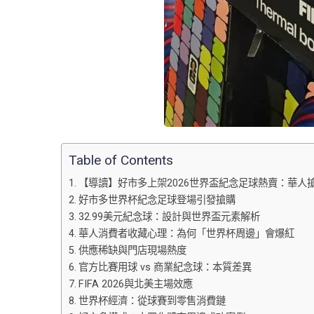
Table of Contents
【導讀】好市多上架2026世界盃紀念足球熱賣：華人
好市多世界杯紀念足球登場引發搶購
32.99美元紀念球：設計與世界盃元素解析
華人消費者收藏心理：為何「世界杯周邊」會爆紅
供應稀缺與門店現場熱度
官方比賽用球 vs 商業紀念球：本質差異
FIFA 2026與北美主場效應
世界杯經濟：從球賽到零售消費鏈