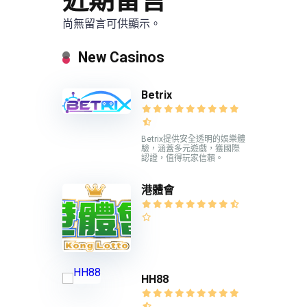
尚無留言可供顯示。
New Casinos
Betrix
Betrix提供安全透明的娛樂體
驗，涵蓋多元遊戲，獲國際
認證，值得玩家信賴。
港體會
HH88