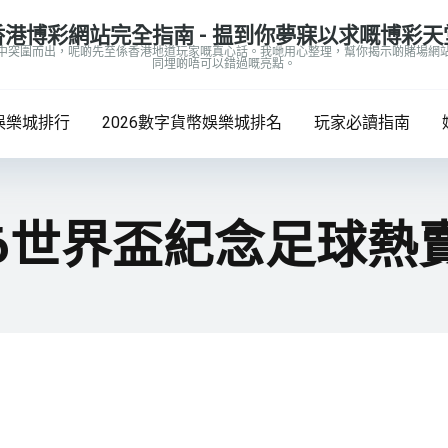
香港博彩網站完全指南 - 揾到你夢寐以求嘅博彩天
中突圍而出，呢啲先至係香港地道玩家嘅真心話。我哋用心整理，幫你揭示啲賭場網
同埋啲唔可以錯過嘅亮點。
娛樂城排行
2026數字貨幣娛樂城排名
玩家必讀指南
26世界盃紀念足球熱