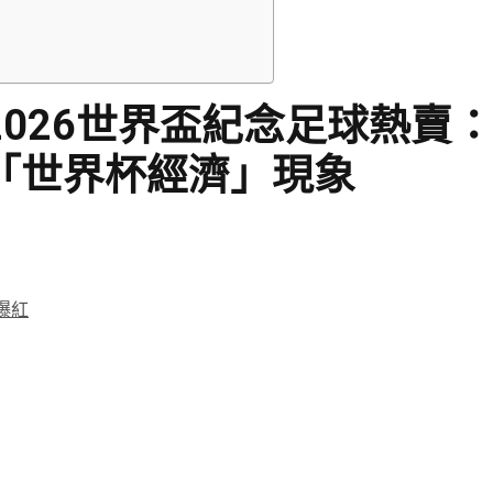
026世界盃紀念足球熱賣
「世界杯經濟」現象
爆紅