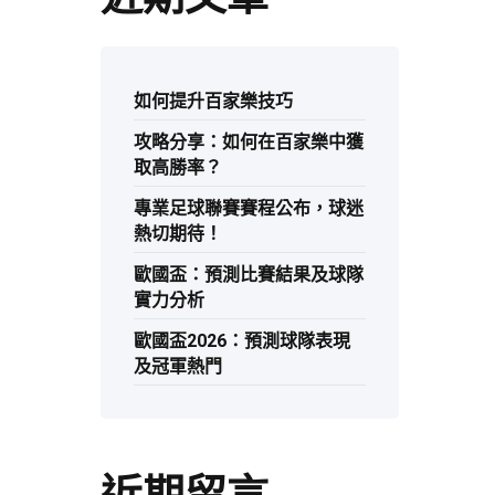
如何提升百家樂技巧
攻略分享：如何在百家樂中獲
取高勝率？
專業足球聯賽賽程公布，球迷
熱切期待！
歐國盃：預測比賽結果及球隊
實力分析
歐國盃2026：預測球隊表現
及冠軍熱門
近期留言