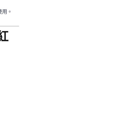
使用。
紅