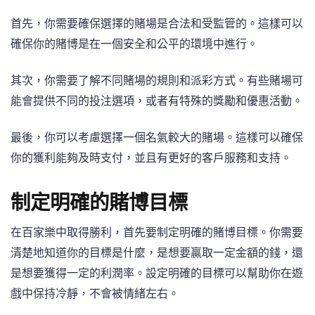
首先，你需要確保選擇的賭場是合法和受監管的。這樣可以
確保你的賭博是在一個安全和公平的環境中進行。
其次，你需要了解不同賭場的規則和派彩方式。有些賭場可
能會提供不同的投注選項，或者有特殊的獎勵和優惠活動。
最後，你可以考慮選擇一個名氣較大的賭場。這樣可以確保
你的獲利能夠及時支付，並且有更好的客戶服務和支持。
制定明確的賭博目標
在百家樂中取得勝利，首先要制定明確的賭博目標。你需要
清楚地知道你的目標是什麼，是想要贏取一定金額的錢，還
是想要獲得一定的利潤率。設定明確的目標可以幫助你在遊
戲中保持冷靜，不會被情緒左右。