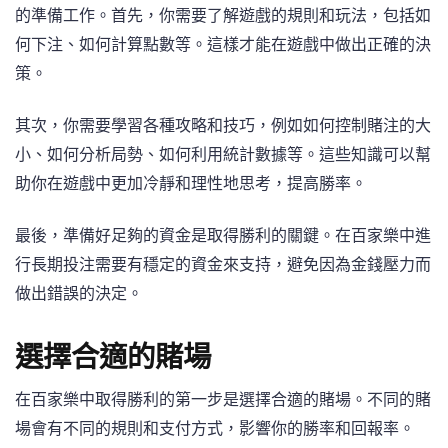
的準備工作。首先，你需要了解遊戲的規則和玩法，包括如
何下注、如何計算點數等。這樣才能在遊戲中做出正確的決
策。
其次，你需要學習各種攻略和技巧，例如如何控制賭注的大
小、如何分析局勢、如何利用統計數據等。這些知識可以幫
助你在遊戲中更加冷靜和理性地思考，提高勝率。
最後，準備好足夠的資金是取得勝利的關鍵。在百家樂中進
行長期投注需要有穩定的資金來支持，避免因為金錢壓力而
做出錯誤的決定。
選擇合適的賭場
在百家樂中取得勝利的第一步是選擇合適的賭場。不同的賭
場會有不同的規則和支付方式，影響你的勝率和回報率。