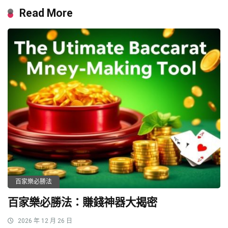
Read More
百家樂必勝法
百家樂必勝法：賺錢神器大揭密
2026 年 12 月 26 日