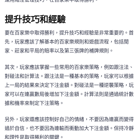
提升技巧和經驗
要在百家樂中取得勝利，提升技巧和經驗是非常重要的。首
先，玩家應該了解基本的百家樂規則和遊戲流程，包括閒
家、莊家和平局的賠率以及第三張牌的補牌規則。
其次，玩家應該掌握一些常用的百家樂策略，例如跟注法、
對碰法和計算法。跟注法是一種基本的策略，玩家可以根據
上一局的結果來決定下注金額。對碰法是一種逆襲策略，玩
家可以在連贏數局後增加下注金額。計算法則是通過統計數
據和機率來制定下注策略。
另外，玩家還應該控制好自己的情緒，不要因為連贏而變得
過於自信，也不要因為連輸而衝動加大下注金額。保持冷靜
和理性是取得勝利的關鍵。