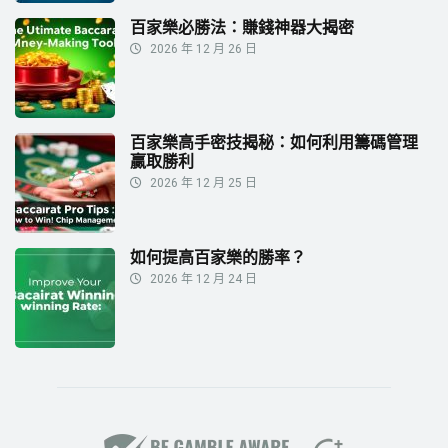
百家樂必勝法：賺錢神器大揭密
2026 年 12 月 26 日
百家樂高手密技揭秘：如何利用籌碼管理
贏取勝利
2026 年 12 月 25 日
如何提高百家樂的勝率？
2026 年 12 月 24 日