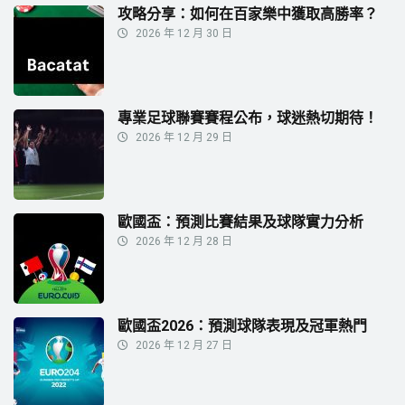
攻略分享：如何在百家樂中獲取高勝率？
2026 年 12 月 30 日
專業足球聯賽賽程公布，球迷熱切期待！
2026 年 12 月 29 日
歐國盃：預測比賽結果及球隊實力分析
2026 年 12 月 28 日
歐國盃2026：預測球隊表現及冠軍熱門
2026 年 12 月 27 日