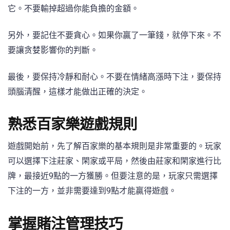
它。不要輸掉超過你能負擔的金額。
另外，要記住不要貪心。如果你贏了一筆錢，就停下來。不
要讓贪婪影響你的判斷。
最後，要保持冷靜和耐心。不要在情緒高漲時下注，要保持
頭腦清醒，這樣才能做出正確的決定。
熟悉百家樂遊戲規則
遊戲開始前，先了解百家樂的基本規則是非常重要的。玩家
可以選擇下注莊家、閑家或平局，然後由莊家和閑家進行比
牌，最接近9點的一方獲勝。但要注意的是，玩家只需選擇
下注的一方，並非需要達到9點才能贏得遊戲。
掌握賭注管理技巧