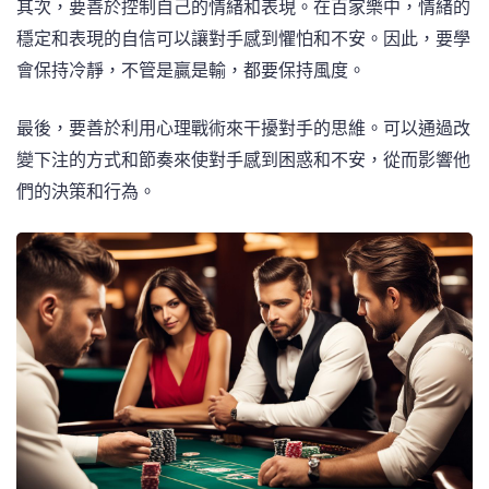
其次，要善於控制自己的情緒和表現。在百家樂中，情緒的
穩定和表現的自信可以讓對手感到懼怕和不安。因此，要學
會保持冷靜，不管是贏是輸，都要保持風度。
最後，要善於利用心理戰術來干擾對手的思維。可以通過改
變下注的方式和節奏來使對手感到困惑和不安，從而影響他
們的決策和行為。