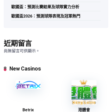
歐國盃：預測比賽結果及球隊實力分析
歐國盃2026：預測球隊表現及冠軍熱門
近期留言
尚無留言可供顯示。
New Casinos
Betrix
港體會