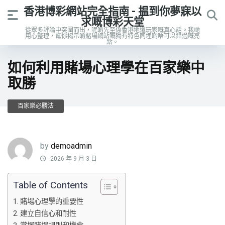
香港博彩網站完全指南 - 揾到你夢寐以
求嘅博彩天堂
從眾多評論中突圍而出，呢啲先至係香港地道玩家嘅真心話。我哋
用心整理，幫你揭示啲賭場網站嘅獨有特色同埋啲唔可以錯過嘅亮
點。
如何利用賭場心理學在百家樂中
取勝
百家樂必勝法
by
demoadmin
2026 年 9 月 3 日
Table of Contents
賭場心理學的重要性
建立自信心和耐性