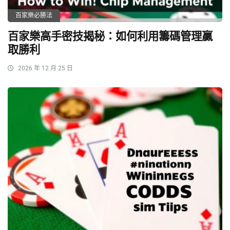
百家樂必勝法
百家樂高手密技揭秘：如何利用籌碼管理贏
取勝利
2026 年 12 月 25 日