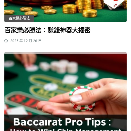
百家樂必勝法
百家樂必勝法：賺錢神器大揭密
2026 年 12 月 26 日