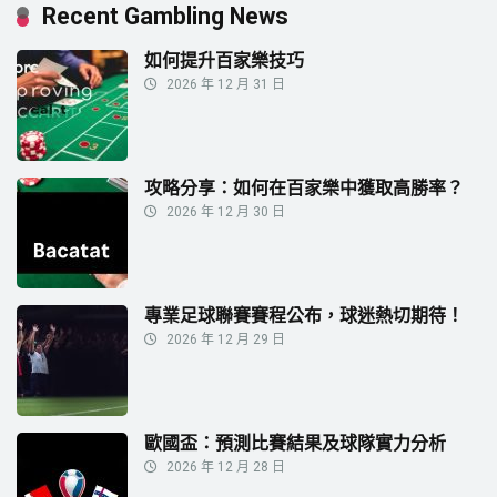
Recent Gambling News
如何提升百家樂技巧
2026 年 12 月 31 日
攻略分享：如何在百家樂中獲取高勝率？
2026 年 12 月 30 日
專業足球聯賽賽程公布，球迷熱切期待！
2026 年 12 月 29 日
歐國盃：預測比賽結果及球隊實力分析
2026 年 12 月 28 日