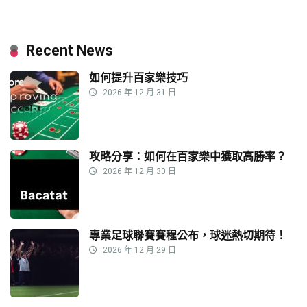
Recent News
如何提升百家樂技巧
2026 年 12 月 31 日
攻略分享：如何在百家樂中獲取高勝率？
2026 年 12 月 30 日
專業足球聯賽賽程公布，球迷熱切期待！
2026 年 12 月 29 日