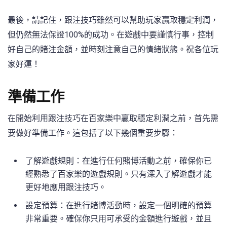
最後，請記住，跟注技巧雖然可以幫助玩家贏取穩定利潤，
但仍然無法保證100%的成功。在遊戲中要謹慎行事，控制
好自己的賭注金額，並時刻注意自己的情緒狀態。祝各位玩
家好運！
準備工作
在開始利用跟注技巧在百家樂中贏取穩定利潤之前，首先需
要做好準備工作。這包括了以下幾個重要步驟：
了解遊戲規則：在進行任何賭博活動之前，確保你已
經熟悉了百家樂的遊戲規則。只有深入了解遊戲才能
更好地應用跟注技巧。
設定預算：在進行賭博活動時，設定一個明確的預算
非常重要。確保你只用可承受的金額進行遊戲，並且