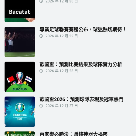
2026 年 12 月 30 日
專業足球聯賽賽程公布，球迷熱切期待！
2026 年 12 月 29 日
歐國盃：預測比賽結果及球隊實力分析
2026 年 12 月 28 日
歐國盃2026：預測球隊表現及冠軍熱門
2026 年 12 月 27 日
百家樂必勝法：賺錢神器大揭密