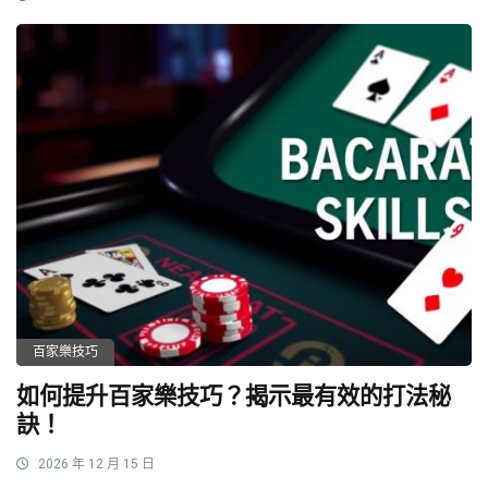
百家樂技巧
如何提升百家樂技巧？揭示最有效的打法秘
訣！
2026 年 12 月 15 日