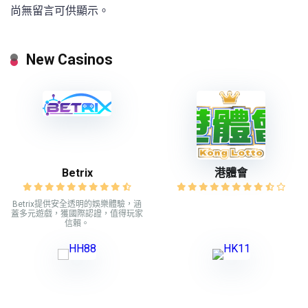
尚無留言可供顯示。
New Casinos
Betrix
港體會
Betrix提供安全透明的娛樂體驗，涵
蓋多元遊戲，獲國際認證，值得玩家
信賴。