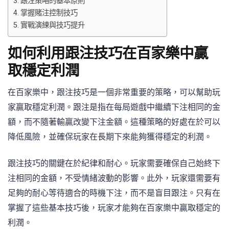
跟注策略的基本原則
掌握賭注控制技巧
實戰演練與技巧提升
如何利用跟注技巧在百家樂中贏
取穩定利潤
在百家樂中，跟注技巧是一個非常重要的策略，可以幫助玩
家贏取穩定利潤。跟注是指在每局遊戲中繼續下注相同的金
額，而不隨著輸贏改變下注金額。這種策略的好處在於可以
降低風險，並確保玩家在長期下來能夠獲得穩定的利潤。
跟注技巧的關鍵在於紀律和耐心。玩家需要確保自己始終下
注相同的金額，不受情緒波動的影響。此外，玩家還需要有
足夠的耐心等待適合的時機下注，而不是盲目跟注。只有在
掌握了這些基本技巧後，玩家才能夠在百家樂中贏取穩定的
利潤。