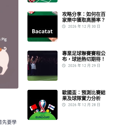
攻略分享：如何在百
家樂中獲取高勝率？
2026 年 12 月 30 日
專業足球聯賽賽程公
布，球迷熱切期待！
2026 年 12 月 29 日
歐國盃：預測比賽結
果及球隊實力分析
2026 年 12 月 28 日
首先要學