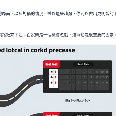
的局面，以及對稱的情況。透過這些趨勢，你可以做出更明智的
賴路紙來下注。百家樂是一個機會遊戲，運氣也是很重要的因素