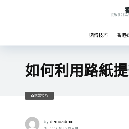
從眾多評論
賭博技巧
香港
如何利用路紙提
百家樂技巧
by
demoadmin