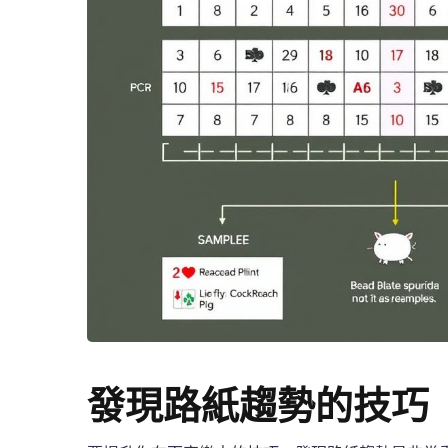
發現路紙趨勢的技巧