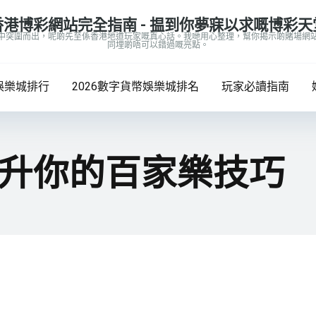
香港博彩網站完全指南 - 揾到你夢寐以求嘅博彩天
中突圍而出，呢啲先至係香港地道玩家嘅真心話。我哋用心整理，幫你揭示啲賭場網
同埋啲唔可以錯過嘅亮點。
娛樂城排行
2026數字貨幣娛樂城排名
玩家必讀指南
升你的百家樂技巧