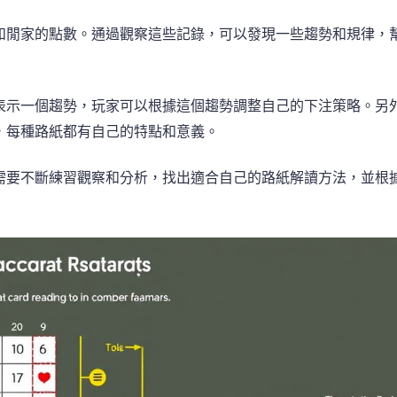
和閒家的點數。通過觀察這些記錄，可以發現一些趨勢和規律，
表示一個趨勢，玩家可以根據這個趨勢調整自己的下注策略。另
，每種路紙都有自己的特點和意義。
需要不斷練習觀察和分析，找出適合自己的路紙解讀方法，並根