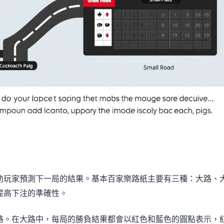
助玩家預測下一局的結果。基本百家樂路紙主要有三種：大路、
提高下注的準確性。
路。在大路中，每局的勝負結果都會以紅色和藍色的圓點表示，