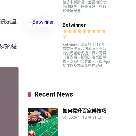
競等多種遊戲，並長期贊助
英超球隊，信譽良好，存取
款便捷安全。
的形式呈
Betwinner
Betwinner 成立於 2018 年，
技巧的遊
持有庫拉索合法執照。平台
提供海量老虎機、真人荷官
（百家樂、輪盤）及桌面遊
戲。支持中文界面、手機 App
投注以及加密貨幣存取款。
Recent News
如何提升百家樂技巧
2026 年 12 月 31 日