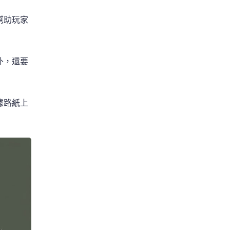
幫助玩家
外，還要
據路紙上