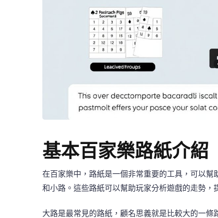
基本百家樂路紙介紹
在百家樂中，路紙是一個非常重要的工具，可以幫
和小路。這些路紙可以幫助玩家分析遊戲的走勢，
大路是最常見的路紙，顧名思義就是比較大的一條