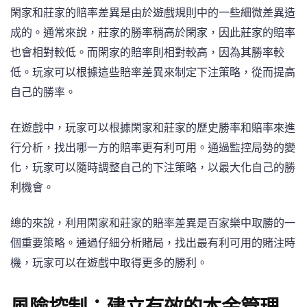
閑家和莊家的賠率差異是由於遊戲規則中的一些細微差異造
成的。通常來說，莊家的勝率稍高於閑家，因此莊家的賠率
也會相對較低。而閑家的賠率則相對較高，因為其勝率較
低。玩家可以根據這些賠率差異來制定下注策略，從而提高
自己的勝率。
在遊戲中，玩家可以根據閑家和莊家的歷史勝率和賠率來進
行分析，找出哪一方的賠率更有利可用。通過監控局勢的變
化，玩家可以隨時調整自己的下注策略，以最大化自己的勝
利機會。
總的來說，利用閑家和莊家的賠率差異是百家樂中取勝的一
個重要策略。通過仔細分析賭局，找出最有利可用的賭注時
機，玩家可以在遊戲中取得更多的勝利。