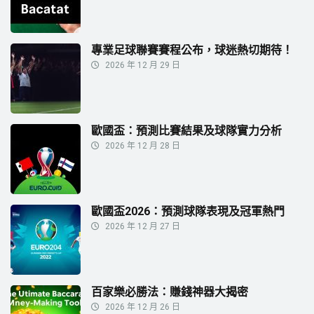
專業足球聯賽賽程公布，球迷熱切期待！
2026 年 12 月 29 日
歐國盃：預測比賽結果及球隊實力分析
2026 年 12 月 28 日
歐國盃2026：預測球隊表現及冠軍熱門
2026 年 12 月 27 日
百家樂必勝法：賺錢神器大揭密
2026 年 12 月 26 日