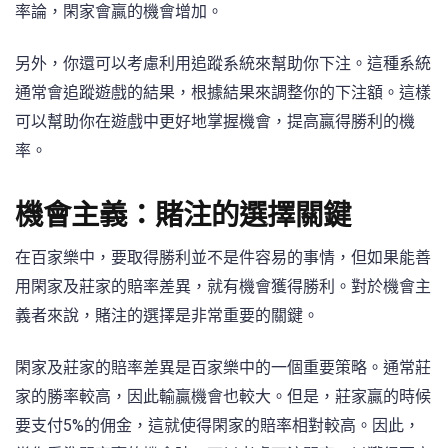
率論，閑家會贏的機會增加。
另外，你還可以考慮利用追蹤系統來幫助你下注。這種系統
通常會追蹤遊戲的結果，根據結果來調整你的下注額。這樣
可以幫助你在遊戲中更好地掌握機會，提高贏得勝利的機
率。
機會主義：賭注的選擇關鍵
在百家樂中，要取得勝利並不是件容易的事情，但如果能善
用閑家及莊家的賠率差異，就有機會獲得勝利。對於機會主
義者來說，賭注的選擇是非常重要的關鍵。
閑家及莊家的賠率差異是百家樂中的一個重要策略。通常莊
家的勝率較高，因此輸贏機會也較大。但是，莊家贏的時候
要支付5%的佣金，這就使得閑家的賠率相對較高。因此，