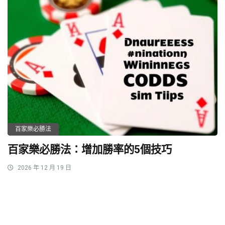
百家樂必勝法
百家樂必勝法：增加勝率的5個技巧
2026 年 12 月 19 日