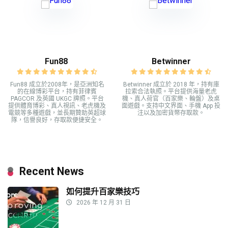
Fun88
Betwinner
Fun88 成立於2008年，是亞洲知名
Betwinner 成立於 2018 年，持有庫
的在線博彩平台，持有菲律賓
拉索合法執照。平台提供海量老虎
PAGCOR 及英國 UKGC 牌照。平台
機、真人荷官（百家樂、輪盤）及桌
提供體育博彩、真人視訊、老虎機及
面遊戲。支持中文界面、手機 App 投
電競等多種遊戲，並長期贊助英超球
注以及加密貨幣存取款。
隊，信譽良好，存取款便捷安全。
Recent News
如何提升百家樂技巧
2026 年 12 月 31 日