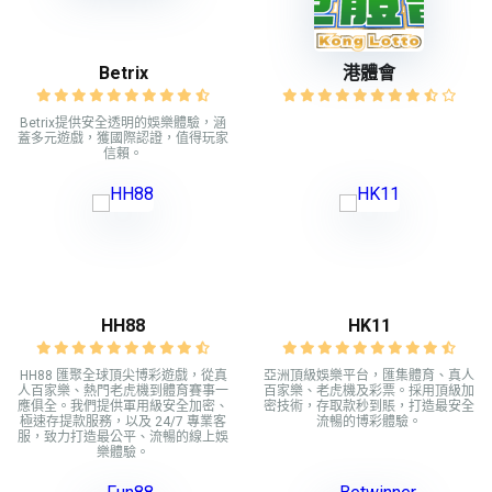
Betrix
港體會
Betrix提供安全透明的娛樂體驗，涵
蓋多元遊戲，獲國際認證，值得玩家
信賴。
HH88
HK11
HH88 匯聚全球頂尖博彩遊戲，從真
亞洲頂級娛樂平台，匯集體育、真人
人百家樂、熱門老虎機到體育賽事一
百家樂、老虎機及彩票。採用頂級加
應俱全。我們提供軍用級安全加密、
密技術，存取款秒到賬，打造最安全
極速存提款服務，以及 24/7 專業客
流暢的博彩體驗。
服，致力打造最公平、流暢的線上娛
樂體驗。