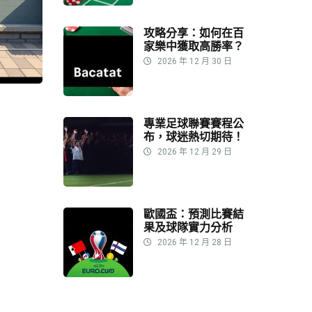
攻略分享：如何在百
家樂中獲取高勝率？
2026 年 12 月 30 日
專業足球聯賽賽程公
布，球迷熱切期待！
2026 年 12 月 29 日
歐國盃：預測比賽結
果及球隊實力分析
2026 年 12 月 28 日