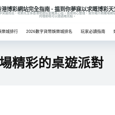
香港博彩網站完全指南 - 揾到你夢寐以求嘅博彩天
中突圍而出，呢啲先至係香港地道玩家嘅真心話。我哋用心整理，幫你揭示啲賭場網
同埋啲唔可以錯過嘅亮點。
娛樂城排行
2026數字貨幣娛樂城排名
玩家必讀指南
場精彩的桌遊派對