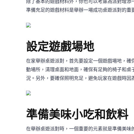
除了基本的遊戲材料外，你也可以考慮為派對增添
準備充足的遊戲材料是舉辦一場成功桌遊派對的重
設定遊戲場地
在家舉辦桌遊派對，首先要設定一個遊戲場地，確
動場所，清理桌面和地面，確保有足夠的椅子和桌
況。另外，要確保照明充足，避免玩家在遊戲時因
準備美味小吃和飲料
在舉辦桌遊派對時，一個重要的元素就是準備美味