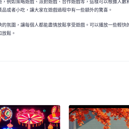
遊，例如策略遊戲、派對遊戲、合作遊戲等，這樣可以根據人數
獎品或者小吃，讓大家在遊戲過程中有一些額外的驚喜。
快的氛圍，讓每個人都能盡情放鬆享受遊戲。可以播放一些輕快
和放鬆。