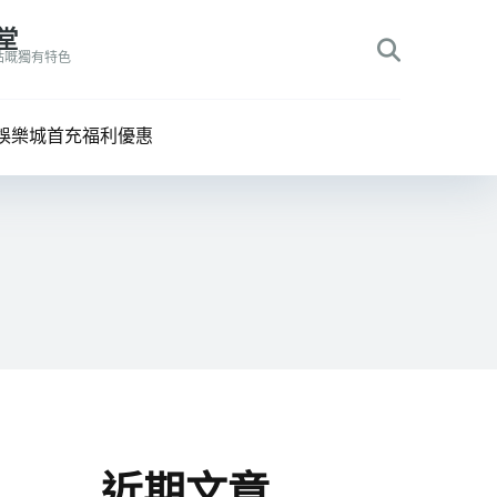
堂
站嘅獨有特色
娛樂城首充福利優惠
近期文章