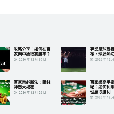
攻略分享：如何在百
專業足球聯
家樂中獲取高勝率？
布，球迷熱
2026 年 12 月 30 日
2026 年 12 月
百家樂必勝法：賺錢
百家樂高手
神器大揭密
秘：如何利
理贏取勝利
2026 年 12 月 26 日
2026 年 12 月