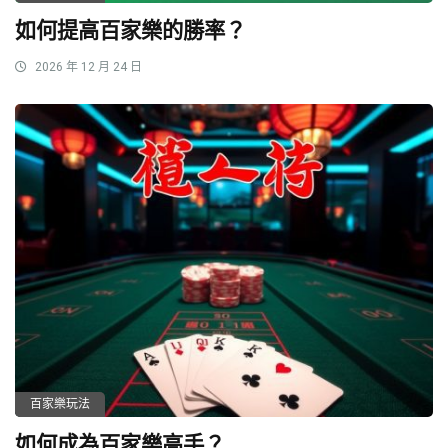
如何提高百家樂的勝率？
2026 年 12 月 24 日
百家樂玩法
如何成為百家樂高手？