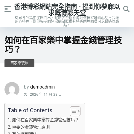
香港博彩網站完全指南 - 揾到你夢寐以
求嘅博彩天堂
從眾多評論中突圍而出，呢啲先至係香港地道玩家嘅真心話。我哋
用心整理，幫你揭示啲賭場網站嘅獨有特色同埋啲唔可以錯過嘅亮
點。
如何在百家樂中掌握金錢管理技
巧？
百家樂玩法
by
demoadmin
2026 年 11 月 28 日
Table of Contents
如何在百家樂中掌握金錢管理技巧？
重要的金錢管理原則