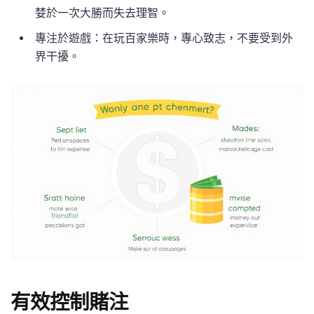
婪於一次大勝而失去理智。
專注於遊戲：在玩百家樂時，專心致志，不要受到外
界干擾。
有效控制賭注