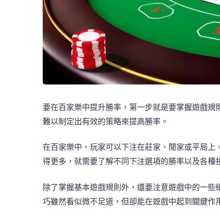
要在百家樂中提升勝率，第一步就是要掌握遊戲規
難以制定出有效的策略來提高勝率。
在百家樂中，玩家可以下注在莊家、閒家或平局上
得更多，就需要了解不同下注選項的勝率以及各種
除了掌握基本遊戲規則外，還要注意遊戲中的一些
巧雖然看似微不足道，但卻能在遊戲中起到關鍵作