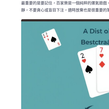
最重要的是要記住，百家樂是一個純粹的運氣遊戲，
靜，不要貪心或盲目下注，適時放棄也是很重要的