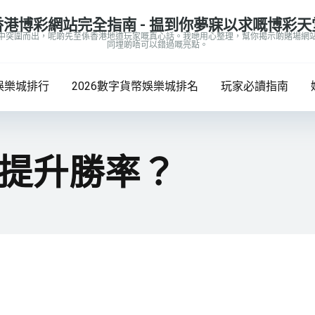
香港博彩網站完全指南 - 揾到你夢寐以求嘅博彩天
中突圍而出，呢啲先至係香港地道玩家嘅真心話。我哋用心整理，幫你揭示啲賭場網
同埋啲唔可以錯過嘅亮點。
娛樂城排行
2026數字貨幣娛樂城排名
玩家必讀指南
提升勝率？