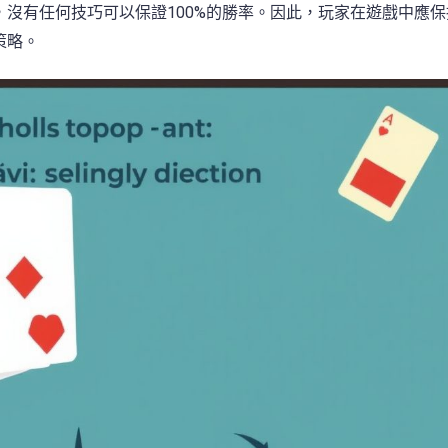
沒有任何技巧可以保證100%的勝率。因此，玩家在遊戲中應保
策略。