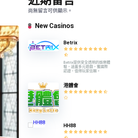
尚無留言可供顯示。
New Casinos
Betrix
Betrix提供安全透明的娛樂體
驗，涵蓋多元遊戲，獲國際
認證，值得玩家信賴。
港體會
HH88