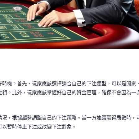
好時機。首先，玩家應該選擇適合自己的下注類型，可以是閒家
金額。此外，玩家應該掌握好自己的資金管理，確保不會因為一
情況，根據趨勢調整自己的下注策略。當一方連續贏得局數時，
可以暫時停止下注或改變下注對象。