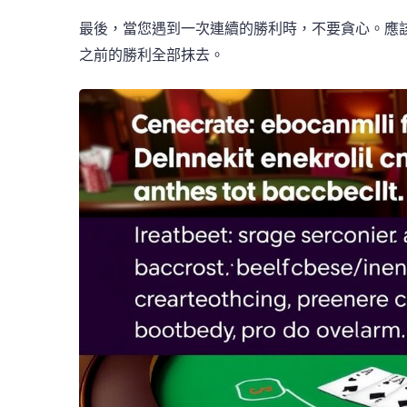
最後，當您遇到一次連續的勝利時，不要貪心。應
之前的勝利全部抹去。