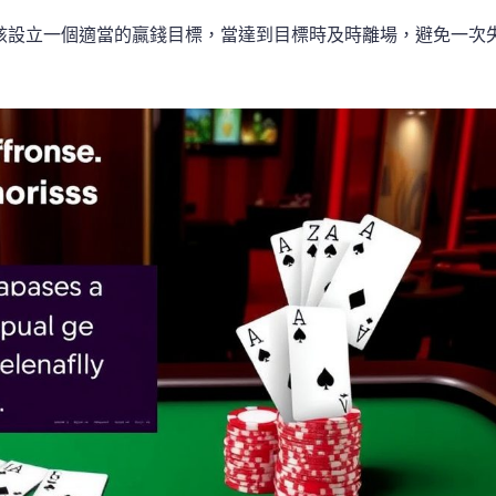
該設立一個適當的贏錢目標，當達到目標時及時離場，避免一次