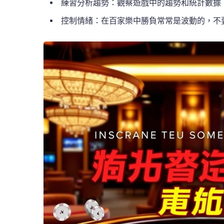
練習分析趨勢：觀察遊戲中的趨勢和統計數據
控制情緒：在百家樂中勝負常常是波動的，不