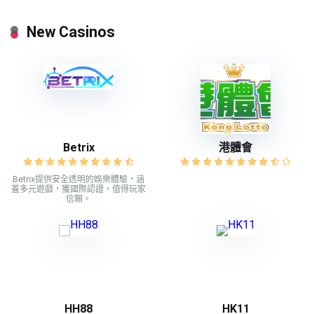
New Casinos
Betrix
港體會
Betrix提供安全透明的娛樂體驗，涵
蓋多元遊戲，獲國際認證，值得玩家
信賴。
HH88
HK11