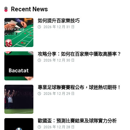
Recent News
如何提升百家樂技巧
2026 年 12 月 31 日
攻略分享：如何在百家樂中獲取高勝率？
2026 年 12 月 30 日
專業足球聯賽賽程公布，球迷熱切期待！
2026 年 12 月 29 日
歐國盃：預測比賽結果及球隊實力分析
2026 年 12 月 28 日