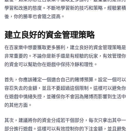
學習和改進的態度。不斷地學習新的技巧和策略，經驗累積
後，你的勝率也會隨之提高。
建立良好的資金管理策略
在百家樂中想要獲取更多勝利，建立良好的資金管理策略是
非常重要的。不論你是新手還是有經驗的玩家，有效管理你
的資金可以幫助你在遊戲中保持冷靜和理性。
首先，你應該確定一個適合自己的賭博預算。設定一個可以
容忍失去的金額，並且不要超過這個限制。這樣可以避免你
在遊戲中情緒失控，並確保你不會因為賭博而影響到生活中
的其他方面。
其次，建議將你的資金分成若干個部分，每次只拿出其中一
部分進行遊戲。這樣可以有效控制你的下注金額，並且避免