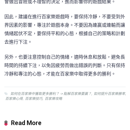
會做出冒險或不理智的決定，進而影響你的遊戲結果。
因此，建議在進行百家樂遊戲時，要保持冷靜，不要受到外
界因素的影響，專注於遊戲本身。不要因為連贏或連輸而讓
情緒起伏不定，要保持平和的心態，根據自己的策略和計劃
去進行下注。
另外，也要注意控制自己的情緒，適時休息和放鬆，避免長
時間的持續下注，以免因疲勞而做出錯誤的判斷。只有保持
冷靜和專注的心態，才能在百家樂中取得更多的勝利。
如何在百家樂中獲取更多勝利？ -> 點解百家樂要贏？
,
如何提升百家樂勝率
,
百家樂心得
,
百家樂技巧
,
百家樂攻略
Read More