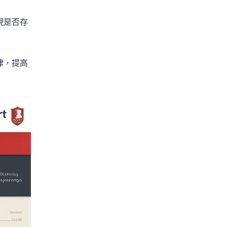
現是否存
律，提高