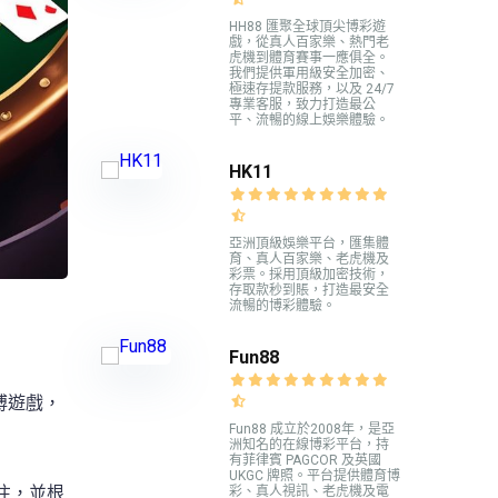
HH88 匯聚全球頂尖博彩遊
戲，從真人百家樂、熱門老
虎機到體育賽事一應俱全。
我們提供軍用級安全加密、
極速存提款服務，以及 24/7
專業客服，致力打造最公
平、流暢的線上娛樂體驗。
HK11
亞洲頂級娛樂平台，匯集體
育、真人百家樂、老虎機及
彩票。採用頂級加密技術，
存取款秒到賬，打造最安全
流暢的博彩體驗。
Fun88
博遊戲，
Fun88 成立於2008年，是亞
洲知名的在線博彩平台，持
有菲律賓 PAGCOR 及英國
UKGC 牌照。平台提供體育博
下注，並根
彩、真人視訊、老虎機及電