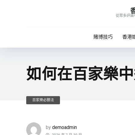
從眾多評論
賭博技巧
香港
如何在百家樂中
百家樂必勝法
by
demoadmin