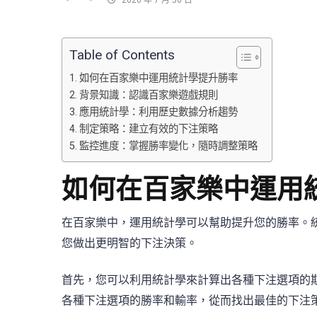
2026 年 7 月 30 日
Table of Contents
如何在百家樂中運用統計學提升勝率
背景知識：認識百家樂遊戲規則
應用統計學：利用歷史數據分析趨勢
制定策略：建立有效的下注策略
監控進度：掌握勝率變化，隨時調整策略
如何在百家樂中運用
在百家樂中，運用統計學可以幫助提升您的勝率。
您做出更明智的下注決策。
首先，您可以利用統計學來計算出各種下注選項的
各種下注選項的勝率和輸率，從而找出最佳的下注