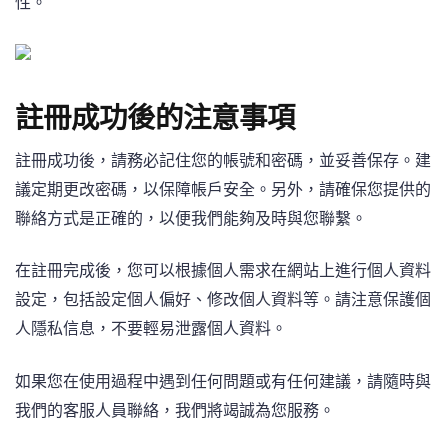
性。
註冊成功後的注意事項
註冊成功後，請務必記住您的帳號和密碼，並妥善保存。建
議定期更改密碼，以保障帳戶安全。另外，請確保您提供的
聯絡方式是正確的，以便我們能夠及時與您聯繫。
在註冊完成後，您可以根據個人需求在網站上進行個人資料
設定，包括設定個人偏好、修改個人資料等。請注意保護個
人隱私信息，不要輕易泄露個人資料。
如果您在使用過程中遇到任何問題或有任何建議，請隨時與
我們的客服人員聯絡，我們將竭誠為您服務。