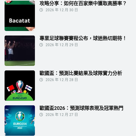
攻略分享：如何在百家樂中獲取高勝率？
2026 年 12 月 30 日
專業足球聯賽賽程公布，球迷熱切期待！
2026 年 12 月 29 日
歐國盃：預測比賽結果及球隊實力分析
2026 年 12 月 28 日
歐國盃2026：預測球隊表現及冠軍熱門
2026 年 12 月 27 日