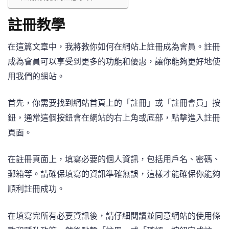
註冊教學
在這篇文章中，我將教你如何在網站上註冊成為會員。註冊
成為會員可以享受到更多的功能和優惠，讓你能夠更好地使
用我們的網站。
首先，你需要找到網站首頁上的「註冊」或「註冊會員」按
鈕，通常這個按鈕會在網站的右上角或底部，點擊進入註冊
頁面。
在註冊頁面上，填寫必要的個人資訊，包括用戶名、密碼、
郵箱等。請確保填寫的資訊準確無誤，這樣才能確保你能夠
順利註冊成功。
在填寫完所有必要資訊後，請仔細閱讀並同意網站的使用條