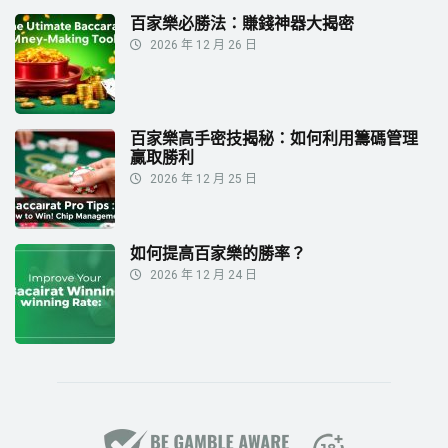
百家樂必勝法：賺錢神器大揭密
2026 年 12 月 26 日
百家樂高手密技揭秘：如何利用籌碼管理
贏取勝利
2026 年 12 月 25 日
如何提高百家樂的勝率？
2026 年 12 月 24 日