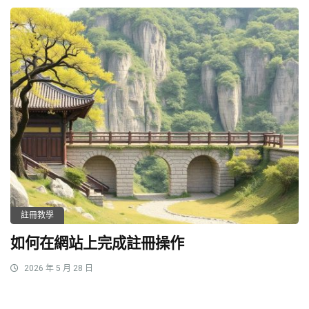
註冊教學
如何在網站上完成註冊操作
2026 年 5 月 28 日