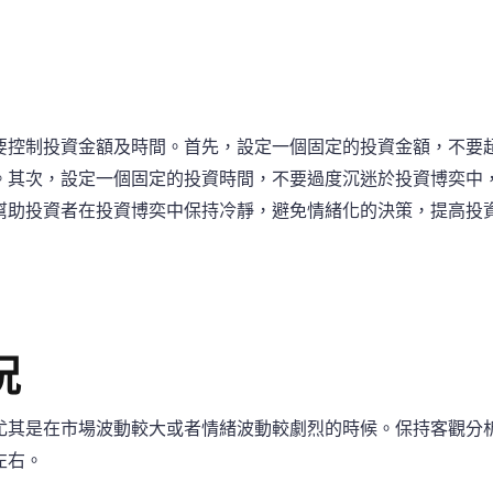
要控制投資金額及時間。首先，設定一個固定的投資金額，不要
。其次，設定一個固定的投資時間，不要過度沉迷於投資博奕中
幫助投資者在投資博奕中保持冷靜，避免情緒化的決策，提高投
況
尤其是在市場波動較大或者情緒波動較劇烈的時候。保持客觀分
左右。