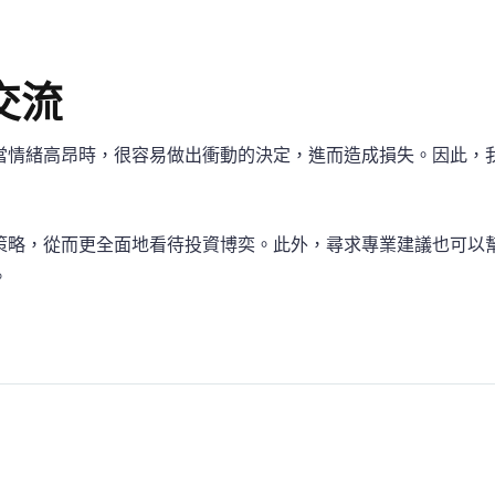
交流
當情緒高昂時，很容易做出衝動的決定，進而造成損失。因此，
策略，從而更全面地看待投資博奕。此外，尋求專業建議也可以
。