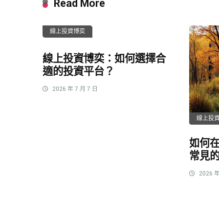
Read More
線上投資博奕
線上投資博奕：如何選擇合
適的投資平台？
2026 年 7 月 7 日
線上投
如何
常見
2026 年