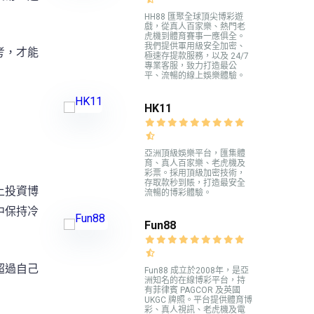
HH88 匯聚全球頂尖博彩遊
戲，從真人百家樂、熱門老
虎機到體育賽事一應俱全。
我們提供軍用級安全加密、
考，才能
極速存提款服務，以及 24/7
專業客服，致力打造最公
平、流暢的線上娛樂體驗。
HK11
亞洲頂級娛樂平台，匯集體
育、真人百家樂、老虎機及
彩票。採用頂級加密技術，
存取款秒到賬，打造最安全
上投資博
流暢的博彩體驗。
中保持冷
Fun88
超過自己
Fun88 成立於2008年，是亞
洲知名的在線博彩平台，持
有菲律賓 PAGCOR 及英國
UKGC 牌照。平台提供體育博
彩、真人視訊、老虎機及電