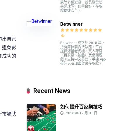
競等多種遊戲，並長期贊助
英超球隊，信譽良好，存取
款便捷安全。
Betwinner
超出自己
Betwinner 成立於 2018 年，
，避免影
持有庫拉索合法執照。平台
提供海量老虎機、真人荷官
資成功的
（百家樂、輪盤）及桌面遊
戲。支持中文界面、手機 App
投注以及加密貨幣存取款。
Recent News
如何提升百家樂技巧
2026 年 12 月 31 日
析市場狀