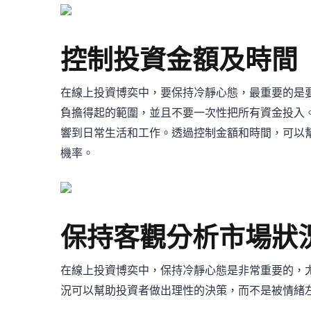
控制投資金額及時間
在線上投資博奕中，要保持冷靜心態，最重要的是
負擔得起的範圍，並且不要一次性把所有資金投入
響到日常生活和工作。透過控制金額和時間，可以
機率。
保持客觀分析市場狀
在線上投資博奕中，保持冷靜心態是非常重要的，
況可以幫助投資者做出理性的決策，而不是被情緒