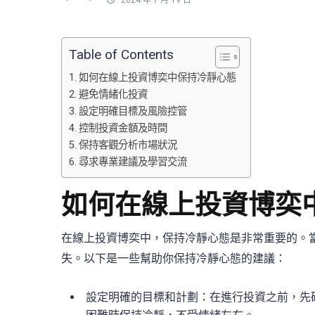
2024 年 7 月 19 日
Table of Contents
如何在線上投資博奕中保持冷靜心態
避免情緒化投資
設定明確目標及風險控管
控制投資金額及時間
保持客觀分析市場狀況
尋求專業建議及學習交流
如何在線上投資博奕
在線上投資博奕中，保持冷靜心態是非常重要的。
失。以下是一些幫助你保持冷靜心態的建議：
設定明確的目標和計劃：在進行投資之前，先