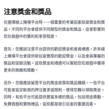
注意獎金和獎品
在選擇線上賭場平台時，一個重要的考量因素就是獎金和獎
品。不同的平台會提供不同類型的獎金和獎品，這會影響到
您在遊戲中的獲利和享受程度。
首先，您應該注意平台提供的歡迎獎金和會員禮遇。許多線
上賭場平台會提供新玩家豐厚的歡迎獎金，以及會員專屬的
獎品和促銷活動。這些獎金和禮遇可以幫助您在遊戲中獲得
更多的樂趣和獎勵。
另外，您還應該留意平台的獎金政策和獎品種類。一些平台
可能會設定較高的押注要求或限制，使得您難以領取獎金。
同時，有些平台可能提供豐富多樣的獎品，包括現金獎勵、
免費遊戲和實物禮品，這些都是吸引玩家的重要因素。