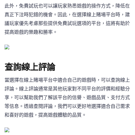
此外，免費試玩也可以讓玩家熟悉遊戲的操作方式，降低在
真正下注時犯錯的機會。因此，在選擇線上賭場平台時，建
議玩家優先考慮那些提供免費試玩選項的平台，這將有助於
提高遊戲的樂趣和勝率。
查詢線上評論
當選擇在線上賭場平台中適合自己的遊戲時，可以查詢線上
評論。線上評論通常是其他玩家對不同平台的評價和經驗分
享，可以幫助我們了解該平台的信譽、遊戲品質、支付方式
等信息。透過查閱評論，我們可以更好地選擇適合自己需求
和喜好的遊戲，提高遊戲體驗的品質。