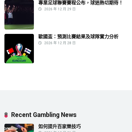
專業足球聯賽賽程公布，球迷熱切期待！
2026 年 12 月 29 日
歐國盃：預測比賽結果及球隊實力分析
2026 年 12 月 28 日
Recent Gambling News
如何提升百家樂技巧