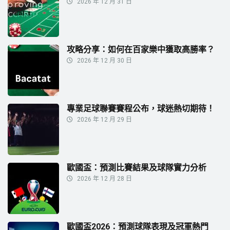
2026 年 12 月 31 日
攻略分享：如何在百家樂中獲取高勝率？
2026 年 12 月 30 日
專業足球聯賽賽程公布，球迷熱切期待！
2026 年 12 月 29 日
歐國盃：預測比賽結果及球隊實力分析
2026 年 12 月 28 日
歐國盃2026：預測球隊表現及冠軍熱門