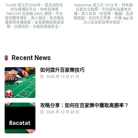
Fun88 成立於2008年，是亞洲知名
Betwinner 成立於 2018 年，持有庫
的在線博彩平台，持有菲律賓
拉索合法執照。平台提供海量老虎
PAGCOR 及英國 UKGC 牌照。平台
機、真人荷官（百家樂、輪盤）及桌
提供體育博彩、真人視訊、老虎機及
面遊戲。支持中文界面、手機 App 投
電競等多種遊戲，並長期贊助英超球
注以及加密貨幣存取款。
隊，信譽良好，存取款便捷安全。
Recent News
如何提升百家樂技巧
2026 年 12 月 31 日
攻略分享：如何在百家樂中獲取高勝率？
2026 年 12 月 30 日