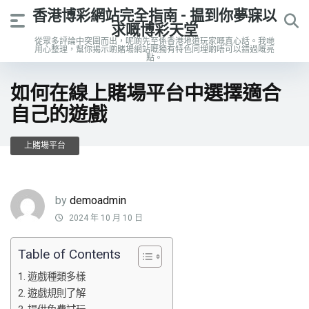
香港博彩網站完全指南 - 揾到你夢寐以
求嘅博彩天堂
從眾多評論中突圍而出，呢啲先至係香港地道玩家嘅真心話。我哋
用心整理，幫你揭示啲賭場網站嘅獨有特色同埋啲唔可以錯過嘅亮
點。
如何在線上賭場平台中選擇適合
自己的遊戲
上賭場平台
by
demoadmin
2024 年 10 月 10 日
Table of Contents
遊戲種類多樣
遊戲規則了解