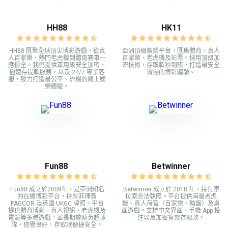
HH88
HK11
HH88 匯聚全球頂尖博彩遊戲，從真
亞洲頂級娛樂平台，匯集體育、真人
人百家樂、熱門老虎機到體育賽事一
百家樂、老虎機及彩票。採用頂級加
應俱全。我們提供軍用級安全加密、
密技術，存取款秒到賬，打造最安全
極速存提款服務，以及 24/7 專業客
流暢的博彩體驗。
服，致力打造最公平、流暢的線上娛
樂體驗。
Fun88
Betwinner
Fun88 成立於2008年，是亞洲知名
Betwinner 成立於 2018 年，持有庫
的在線博彩平台，持有菲律賓
拉索合法執照。平台提供海量老虎
PAGCOR 及英國 UKGC 牌照。平台
機、真人荷官（百家樂、輪盤）及桌
提供體育博彩、真人視訊、老虎機及
面遊戲。支持中文界面、手機 App 投
電競等多種遊戲，並長期贊助英超球
注以及加密貨幣存取款。
隊，信譽良好，存取款便捷安全。