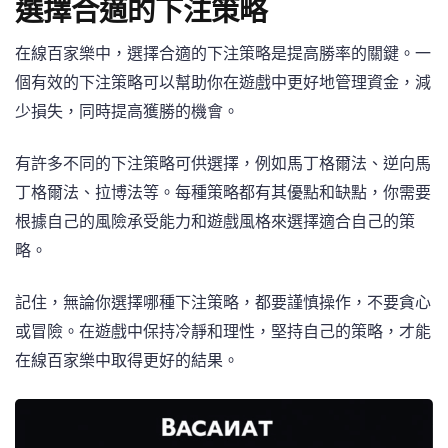
選擇合適的下注策略
在線百家樂中，選擇合適的下注策略是提高勝率的關鍵。一
個有效的下注策略可以幫助你在遊戲中更好地管理資金，減
少損失，同時提高獲勝的機會。
有許多不同的下注策略可供選擇，例如馬丁格爾法、逆向馬
丁格爾法、拉博法等。每種策略都有其優點和缺點，你需要
根據自己的風險承受能力和遊戲風格來選擇適合自己的策
略。
記住，無論你選擇哪種下注策略，都要謹慎操作，不要貪心
或冒險。在遊戲中保持冷靜和理性，堅持自己的策略，才能
在線百家樂中取得更好的結果。