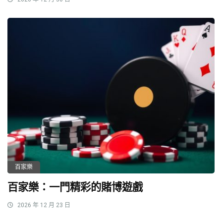
百家樂
百家樂：一門精彩的賭博遊戲
2026 年 12 月 23 日