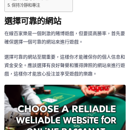
保持冷靜和專注
選擇可靠的網站
在線百家樂是一個刺激的賭博遊戲，但要提高勝率，首先要
確保選擇一個可靠的網站來進行遊戲。
選擇可靠的網站至關重要，這樣你才能確保你的個人信息和
資金安全。應該選擇有良好聲譽和獲得牌照的網站來進行遊
戲，這樣你才能放心投注並享受遊戲的樂趣。