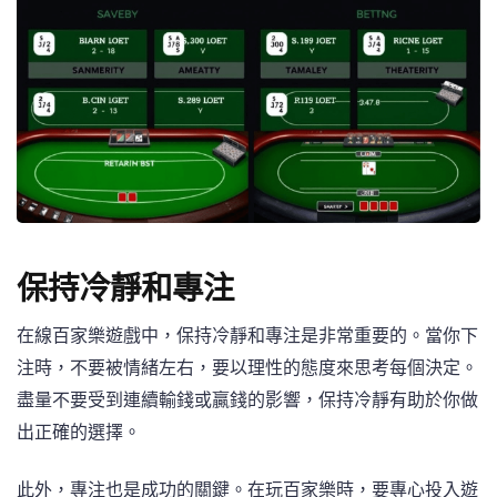
保持冷靜和專注
在線百家樂遊戲中，保持冷靜和專注是非常重要的。當你下
注時，不要被情緒左右，要以理性的態度來思考每個決定。
盡量不要受到連續輸錢或贏錢的影響，保持冷靜有助於你做
出正確的選擇。
此外，專注也是成功的關鍵。在玩百家樂時，要專心投入遊