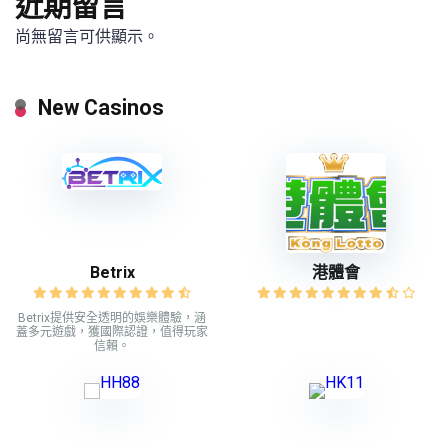
近期留言
尚無留言可供顯示。
New Casinos
Betrix
港體會
Betrix提供安全透明的娛樂體驗，涵
蓋多元遊戲，獲國際認證，值得玩家
信賴。