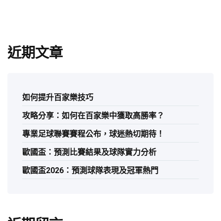
近期文章
如何提升百家樂技巧
攻略分享：如何在百家樂中獲取高勝率？
專業足球聯賽賽程公布，球迷熱切期待！
歐國盃：預測比賽結果及球隊實力分析
歐國盃2026：預測球隊表現及冠軍熱門