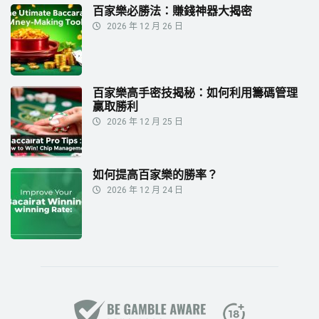
百家樂必勝法：賺錢神器大揭密
2026 年 12 月 26 日
百家樂高手密技揭秘：如何利用籌碼管理
贏取勝利
2026 年 12 月 25 日
如何提高百家樂的勝率？
2026 年 12 月 24 日