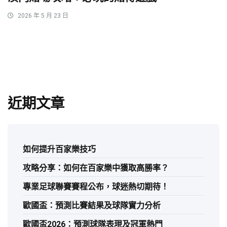
2026 年 5 月 23 日
近期文章
如何提升百家樂技巧
攻略分享：如何在百家樂中獲取高勝率？
專業足球聯賽賽程公布，球迷熱切期待！
歐國盃：預測比賽結果及球隊實力分析
歐國盃2026：預測球隊表現及冠軍熱門