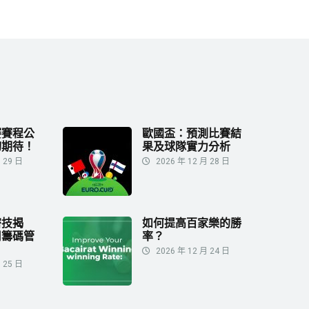
賽賽程公
歐國盃：預測比賽結
切期待！
果及球隊實力分析
 29 日
2026 年 12 月 28 日
密技揭
如何提高百家樂的勝
用籌碼管
率？
2026 年 12 月 24 日
 25 日