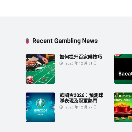
Recent Gambling News
如何提升百家樂技巧
2026 年 12 月 31 日
歐國盃2026：預測球
隊表現及冠軍熱門
2026 年 12 月 27 日