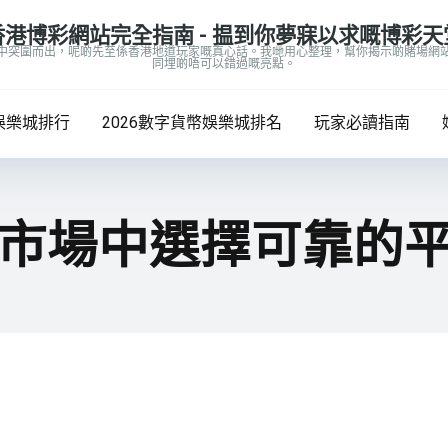
香港博彩網站完全指南 - 揾到你夢寐以求嘅博彩天
中突圍而出，呢啲先至係香港地道玩家嘅真心話。我哋用心整理，幫你揭示啲賭場網
同埋啲唔可以錯過嘅亮點。
娛樂城排行
2026數字貨幣娛樂城排名
玩家必讀指南
市場中選擇可靠的