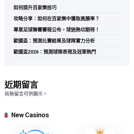
如何提升百家樂技巧
攻略分享：如何在百家樂中獲取高勝率？
專業足球聯賽賽程公布，球迷熱切期待！
歐國盃：預測比賽結果及球隊實力分析
歐國盃2026：預測球隊表現及冠軍熱門
近期留言
尚無留言可供顯示。
New Casinos