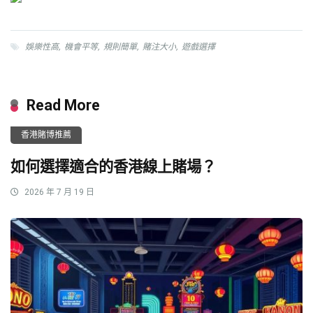
娛樂性高
,
機會平等
,
規則簡單
,
賭注大小
,
遊戲選擇
Read More
香港賭博推薦
如何選擇適合的香港線上賭場？
2026 年 7 月 19 日