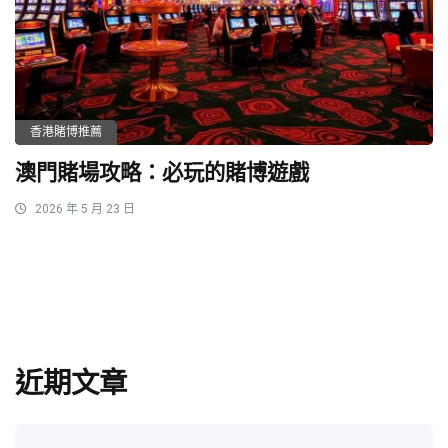
香港賭博推薦
澳門賭場攻略：必玩的賭博遊戲
2026 年 5 月 23 日
近期文章