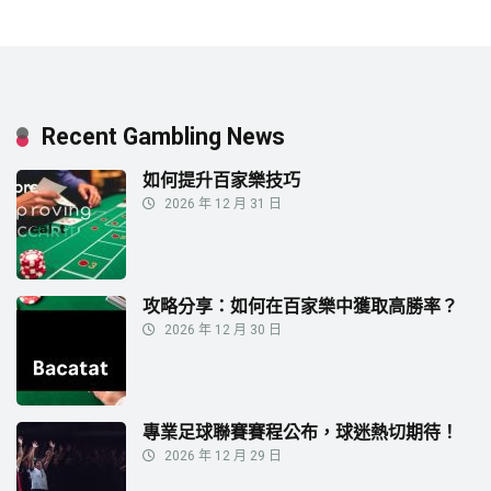
Recent Gambling News
如何提升百家樂技巧
2026 年 12 月 31 日
攻略分享：如何在百家樂中獲取高勝率？
2026 年 12 月 30 日
專業足球聯賽賽程公布，球迷熱切期待！
2026 年 12 月 29 日