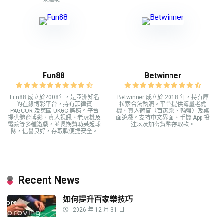
Fun88
Betwinner
Fun88 成立於2008年，是亞洲知名
Betwinner 成立於 2018 年，持有庫
的在線博彩平台，持有菲律賓
拉索合法執照。平台提供海量老虎
PAGCOR 及英國 UKGC 牌照。平台
機、真人荷官（百家樂、輪盤）及桌
提供體育博彩、真人視訊、老虎機及
面遊戲。支持中文界面、手機 App 投
電競等多種遊戲，並長期贊助英超球
注以及加密貨幣存取款。
隊，信譽良好，存取款便捷安全。
Recent News
如何提升百家樂技巧
2026 年 12 月 31 日