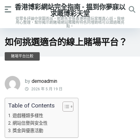
香港博彩網站完全指南 - 揾到你夢寐以
求嘅博彩天堂
從眾多評論中突圍而出，呢啲先至係香港地道玩家嘅真心話。我哋
用心整理，幫你揭示啲賭場網站嘅獨有特色同埋啲唔可以錯過嘅亮
點。
如何挑選適合的線上賭場平台？
賭場平台比較
by
demoadmin
2026 年 5 月 19 日
Table of Contents
遊戲種類多樣性
網站信譽與安全性
獎金與優惠活動