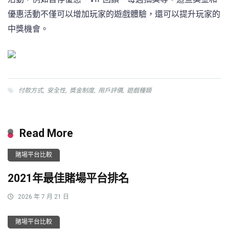
優惠活動不僅可以增加玩家的遊戲體驗，還可以提升玩家的
中獎機會。
付款方式
,
安全性
,
獎金制度
,
用戶評價
,
遊戲種類
Read More
賭場平台比較
2021年最佳賭場平台排名
2026 年 7 月 21 日
賭場平台比較