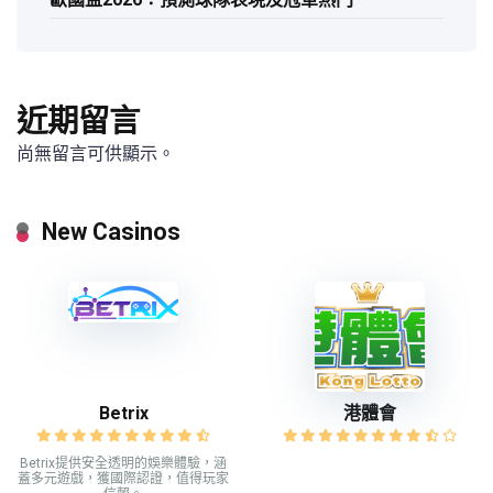
近期留言
尚無留言可供顯示。
New Casinos
Betrix
港體會
Betrix提供安全透明的娛樂體驗，涵
蓋多元遊戲，獲國際認證，值得玩家