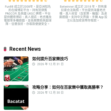
Fun88 成立於2008年，是亞洲知名
Betwinner 成立於 2018 年，持有庫
的在線博彩平台，持有菲律賓
拉索合法執照。平台提供海量老虎
PAGCOR 及英國 UKGC 牌照。平台
機、真人荷官（百家樂、輪盤）及桌
提供體育博彩、真人視訊、老虎機及
面遊戲。支持中文界面、手機 App 投
電競等多種遊戲，並長期贊助英超球
注以及加密貨幣存取款。
隊，信譽良好，存取款便捷安全。
Recent News
如何提升百家樂技巧
2026 年 12 月 31 日
攻略分享：如何在百家樂中獲取高勝率？
2026 年 12 月 30 日