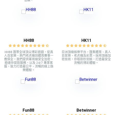
信賴。
HH88
HK11
HH88 匯聚全球頂尖博彩遊戲，從真
亞洲頂級娛樂平台，匯集體育、真人
人百家樂、熱門老虎機到體育賽事一
百家樂、老虎機及彩票。採用頂級加
應俱全。我們提供軍用級安全加密、
密技術，存取款秒到賬，打造最安全
極速存提款服務，以及 24/7 專業客
流暢的博彩體驗。
服，致力打造最公平、流暢的線上娛
樂體驗。
Fun88
Betwinner