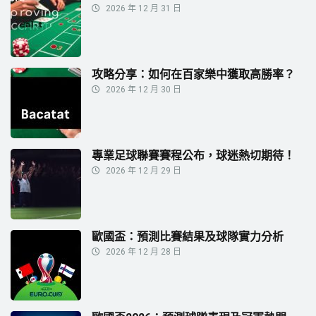
2026 年 12 月 31 日
攻略分享：如何在百家樂中獲取高勝率？
2026 年 12 月 30 日
專業足球聯賽賽程公布，球迷熱切期待！
2026 年 12 月 29 日
歐國盃：預測比賽結果及球隊實力分析
2026 年 12 月 28 日