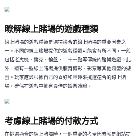
瞭解線上賭場的遊戲種類
線上賭場的遊戲種類是選擇適合的線上賭場的重要因素之
一。不同的線上賭場提供的遊戲種類可能會有所不同，一般
包括老虎機、撲克、輪盤、二十一點等傳統的賭博遊戲。此
外，還有一些線上賭場提供體育博彩、彩票等其他類型的遊
戲。玩家應該根據自己的喜好和興趣來挑選適合的線上賭
場，確保在遊戲中擁有最佳的娛樂體驗。
考慮線上賭場的付款方式
在挑選適合的線上賭場時，一個重要的考量因素就是網站提