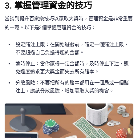
3. 掌握管理資金的技巧
當談到提升百家樂技巧以贏取大獎時，管理資金是非常重要
的一環。以下是3個掌握管理資金的技巧：
設定賭注上限：在開始遊戲前，確定一個賭注上限，
不要超過自己負擔得起的金額。
適時停止：當你贏得一定金額時，及時停止下注，避
免過度追求更大獎金而失去所有賭本。
分散風險：不要把所有的賭本都用在一個局或一個賭
注上，應該分散風險，增加贏取大獎的機會。