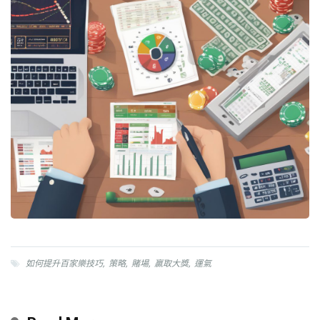
如何提升百家樂技巧
,
策略
,
賭場
,
贏取大獎
,
運氣