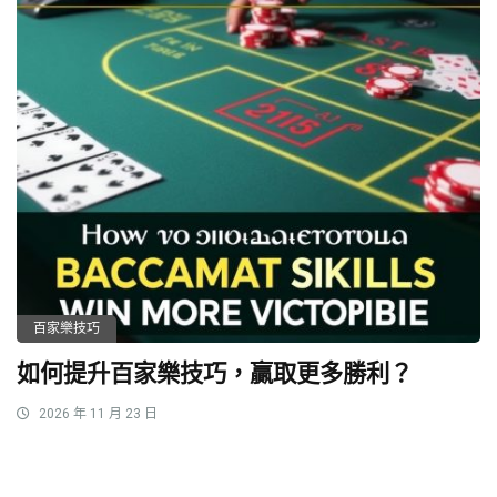
百家樂技巧
如何提升百家樂技巧，贏取更多勝利？
2026 年 11 月 23 日