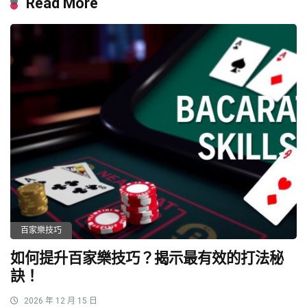
Read More
百家樂技巧
如何提升百家樂技巧？揭示最有效的打法秘
訣！
2026 年 12 月 15 日