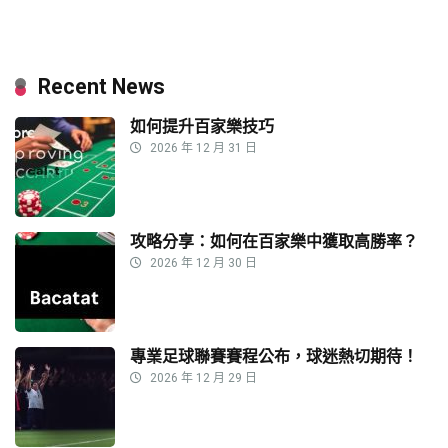
Recent News
如何提升百家樂技巧
2026 年 12 月 31 日
攻略分享：如何在百家樂中獲取高勝率？
2026 年 12 月 30 日
專業足球聯賽賽程公布，球迷熱切期待！
2026 年 12 月 29 日