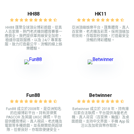
HH88
HK11
HH88 匯聚全球頂尖博彩遊戲，從真
亞洲頂級娛樂平台，匯集體育、真人
人百家樂、熱門老虎機到體育賽事一
百家樂、老虎機及彩票。採用頂級加
應俱全。我們提供軍用級安全加密、
密技術，存取款秒到賬，打造最安全
極速存提款服務，以及 24/7 專業客
流暢的博彩體驗。
服，致力打造最公平、流暢的線上娛
樂體驗。
Fun88
Betwinner
Fun88 成立於2008年，是亞洲知名
Betwinner 成立於 2018 年，持有庫
的在線博彩平台，持有菲律賓
拉索合法執照。平台提供海量老虎
PAGCOR 及英國 UKGC 牌照。平台
機、真人荷官（百家樂、輪盤）及桌
提供體育博彩、真人視訊、老虎機及
面遊戲。支持中文界面、手機 App 投
電競等多種遊戲，並長期贊助英超球
注以及加密貨幣存取款。
隊，信譽良好，存取款便捷安全。