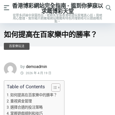
香港博彩網站完全指南 - 揾到你夢寐以
求嘅博彩天堂
從眾多評論中突圍而出，呢啲先至係香港地道玩家嘅真心話。我哋
用心整理，幫你揭示啲賭場網站嘅獨有特色同埋啲唔可以錯過嘅亮
點。
如何提高在百家樂中的勝率？
百家樂玩法
by
demoadmin
2026 年 4 月 19 日
Table of Contents
如何提高在百家樂中的勝率？
重視資金管理
選擇合適的投注策略
掌握遊戲規則和技巧