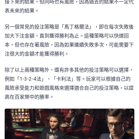
接下來的結果，但同時也有風險，因為過去的結果不一定代
表未來的結果。
另一個常見的投注策略是「馬丁格爾法」，即在每次失敗後
加大下注金額，直到獲得勝利為止。這種策略可以快速回
本，但也存在著風險，因為如果連續失敗多次，可能需要下
注很大的金額才能獲得勝利。
除了以上兩種策略外，還有許多其他的投注策略可以選擇，
例如「1-3-2-4法」、「卡利法」等。玩家可以根據自己的
風險承受能力和遊戲風格來選擇適合自己的投注策略，以提
高在百家樂中的勝率。