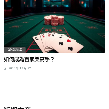
百家樂玩法
如何成為百家樂高手？
2026 年 12 月 22 日