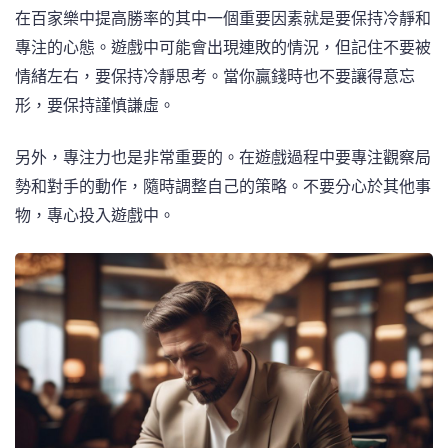
在百家樂中提高勝率的其中一個重要因素就是要保持冷靜和
專注的心態。遊戲中可能會出現連敗的情況，但記住不要被
情緒左右，要保持冷靜思考。當你贏錢時也不要讓得意忘
形，要保持謹慎謙虛。
另外，專注力也是非常重要的。在遊戲過程中要專注觀察局
勢和對手的動作，隨時調整自己的策略。不要分心於其他事
物，專心投入遊戲中。