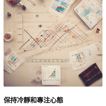
保持冷靜和專注心態