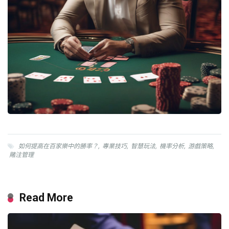
如何提高在百家樂中的勝率？
,
專業技巧
,
智慧玩法
,
機率分析
,
游戲策略
,
賭注管理
Read More