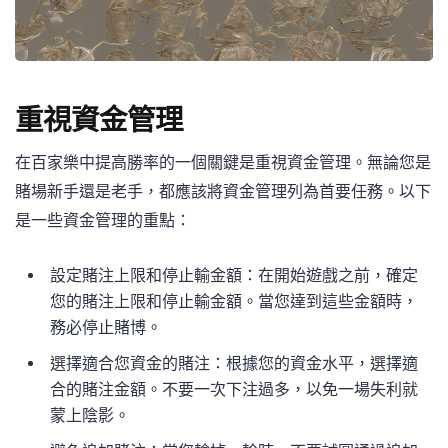
重視資金管理
在百家樂中提高勝率的一個關鍵是重視資金管理。無論您是
賭場新手還是老手，都應該將資金管理列為首要任務。以下
是一些資金管理的重點：
設定賭注上限和停止輸金額：在開始遊戲之前，確定
您的賭注上限和停止輸金額。當您達到這些金額時，
務必停止賭博。
選擇適合您資金的賭注：根據您的資金水平，選擇適
合的賭注金額。不要一次下注過多，以免一場失利就
蒙上陰影。