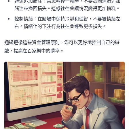
避免追加賭注：當您輸掉一輪時，不要試圖通過追加
賭注來挽回損失。這樣往往會讓情況變得更加糟糕。
控制情緒：在賭場中保持冷靜和理智，不要被情緒左
右。情緒化的下注行為往往會導致更多損失。
通過遵循這些資金管理原則，您可以更好地控制自己的遊
戲，提高在百家樂中的勝率。