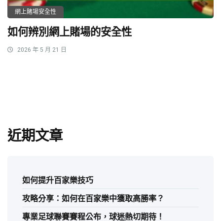
網上賭場安全性
如何辨別網上賭場的安全性
2026 年 5 月 21 日
近期文章
如何提升百家樂技巧
攻略分享：如何在百家樂中獲取高勝率？
專業足球聯賽賽程公布，球迷熱切期待！