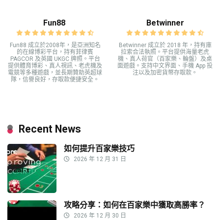
Fun88
Betwinner
Fun88 成立於2008年，是亞洲知名
Betwinner 成立於 2018 年，持有庫
的在線博彩平台，持有菲律賓
拉索合法執照。平台提供海量老虎
PAGCOR 及英國 UKGC 牌照。平台
機、真人荷官（百家樂、輪盤）及桌
提供體育博彩、真人視訊、老虎機及
面遊戲。支持中文界面、手機 App 投
電競等多種遊戲，並長期贊助英超球
注以及加密貨幣存取款。
隊，信譽良好，存取款便捷安全。
Recent News
如何提升百家樂技巧
2026 年 12 月 31 日
攻略分享：如何在百家樂中獲取高勝率？
2026 年 12 月 30 日