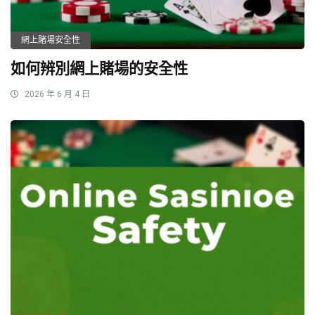
網上賭場安全性
如何辨別網上賭場的安全性
2026 年 6 月 4 日