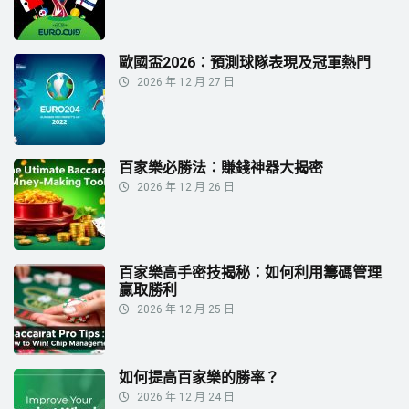
歐國盃2026：預測球隊表現及冠軍熱門
2026 年 12 月 27 日
百家樂必勝法：賺錢神器大揭密
2026 年 12 月 26 日
百家樂高手密技揭秘：如何利用籌碼管理
贏取勝利
2026 年 12 月 25 日
如何提高百家樂的勝率？
2026 年 12 月 24 日