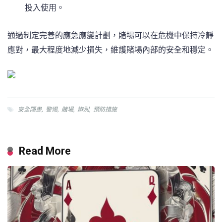
投入使用。
通過制定完善的應急應變計劃，賭場可以在危機中保持冷靜
應對，最大程度地減少損失，維護賭場內部的安全和穩定。
安全隱患
,
警惕
,
賭場
,
辨別
,
預防措施
Read More