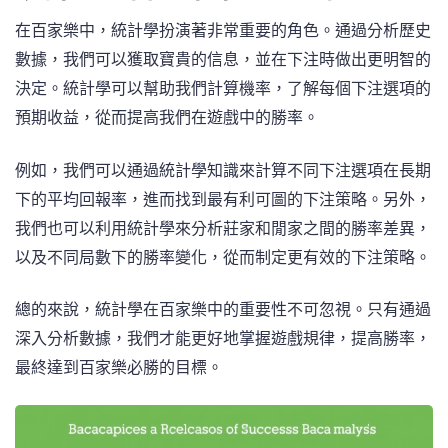
在百家樂中，統計學扮演著非常重要的角色。通過分析歷史
數據，我們可以獲取寶貴的信息，並在下注時做出更明智的
決定。統計學可以幫助我們計算機率，了解每個下注選項的
預期收益，從而提高我們在遊戲中的勝率。
例如，我們可以通過統計學知識來計算不同下注選項在長期
下的平均回報率，進而找到最有利可圖的下注策略。另外，
我們也可以利用統計學來分析莊家和閒家之間的勝率差異，
以及不同局數下的勝率變化，從而制定更有效的下注策略。
總的來說，統計學在百家樂中的重要性不可忽視。只有通過
深入分析數據，我們才能更好地掌握遊戲規律，提高勝率，
最終達到百家樂必勝的目標。