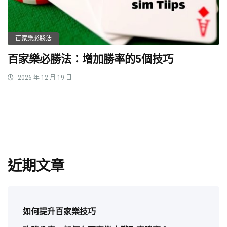
百家樂必勝法
百家樂必勝法：增加勝率的5個技巧
2026 年 12 月 19 日
近期文章
如何提升百家樂技巧