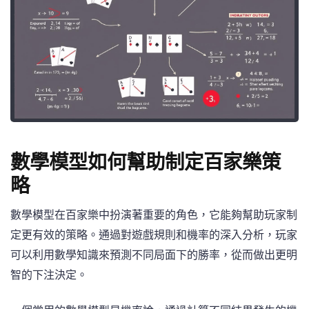
數學模型如何幫助制定百家樂策
略
數學模型在百家樂中扮演著重要的角色，它能夠幫助玩家制
定更有效的策略。通過對遊戲規則和機率的深入分析，玩家
可以利用數學知識來預測不同局面下的勝率，從而做出更明
智的下注決定。