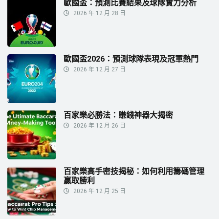
歐國盃：預測比賽結果及球隊實力分析
2026 年 12 月 28 日
歐國盃2026：預測球隊表現及冠軍熱門
2026 年 12 月 27 日
百家樂必勝法：賺錢神器大揭密
2026 年 12 月 26 日
百家樂高手密技揭秘：如何利用籌碼管理
贏取勝利
2026 年 12 月 25 日