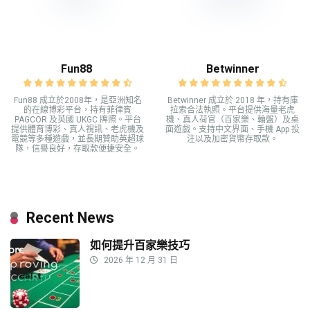
Fun88
Betwinner
Fun88 成立於2008年，是亞洲知名
Betwinner 成立於 2018 年，持有庫
的在線博彩平台，持有菲律賓
拉索合法執照。平台提供海量老虎
PAGCOR 及英國 UKGC 牌照。平台
機、真人荷官（百家樂、輪盤）及桌
提供體育博彩、真人視訊、老虎機及
面遊戲。支持中文界面、手機 App 投
電競等多種遊戲，並長期贊助英超球
注以及加密貨幣存取款。
隊，信譽良好，存取款便捷安全。
Recent News
如何提升百家樂技巧
2026 年 12 月 31 日