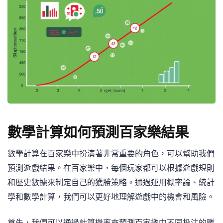
數學計算如何預測百家樂結果
數學計算在百家樂中扮演著非常重要的角色，可以幫助我們
預測遊戲結果。在百家樂中，每個玩家都可以根據遊戲規則
和歷史數據來制定自己的獲勝策略。通過運用概率論、統計
學和數學計算，我們可以更好地理解遊戲中的機會和風險。
首先，我們可以通過計算機率來預測百家樂中不同投注的勝