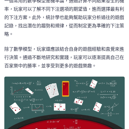
一個常用的數學模型是機率論，通過計算不同結果發生的機
率，玩家可以了解不同下注選項的期望值，進而選擇最有利
的下注方案。此外，統計學也能夠幫助玩家分析過往的遊戲
記錄，找出潛在的趨勢和規律，從而制定更為準確的下注策
略。
除了數學模型，玩家還應該結合自身的遊戲經驗和直覺來進
行決策。通過不斷地研究和實踐，玩家可以逐漸提高自己在
百家樂中的勝率，並享受到更多的遊戲樂趣。