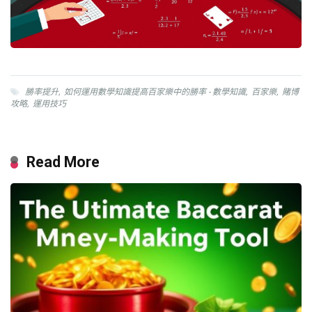
勝率提升
,
如何運用數學知識提高百家樂中的勝率 - 數學知識
,
百家樂
,
賭博
攻略
,
運用技巧
Read More