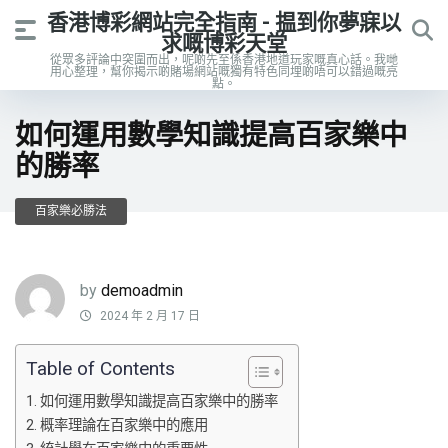
香港博彩網站完全指南 - 揾到你夢寐以
求嘅博彩天堂
從眾多評論中突圍而出，呢啲先至係香港地道玩家嘅真心話。我哋
用心整理，幫你揭示啲賭場網站嘅獨有特色同埋啲唔可以錯過嘅亮
點。
如何運用數學知識提高百家樂中
的勝率
百家樂必勝法
by
demoadmin
2024 年 2 月 17 日
Table of Contents
如何運用數學知識提高百家樂中的勝率
概率理論在百家樂中的應用