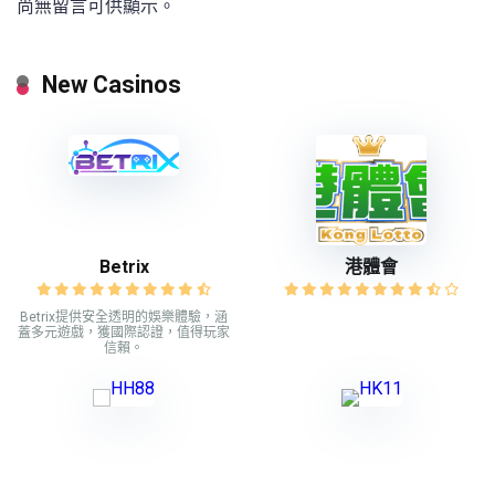
尚無留言可供顯示。
New Casinos
Betrix
港體會
Betrix提供安全透明的娛樂體驗，涵
蓋多元遊戲，獲國際認證，值得玩家
信賴。