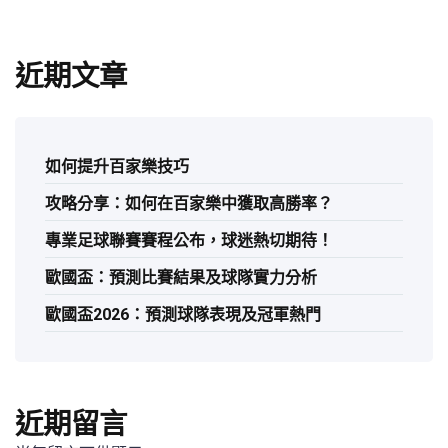
近期文章
如何提升百家樂技巧
攻略分享：如何在百家樂中獲取高勝率？
專業足球聯賽賽程公布，球迷熱切期待！
歐國盃：預測比賽結果及球隊實力分析
歐國盃2026：預測球隊表現及冠軍熱門
近期留言