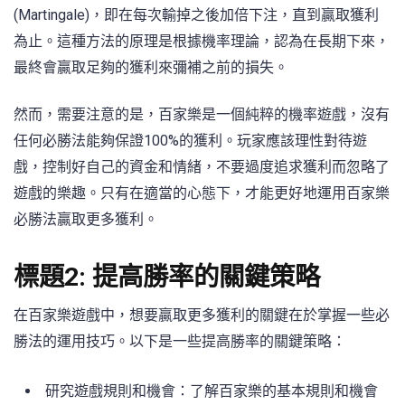
(Martingale)，即在每次輸掉之後加倍下注，直到贏取獲利
為止。這種方法的原理是根據機率理論，認為在長期下來，
最終會贏取足夠的獲利來彌補之前的損失。
然而，需要注意的是，百家樂是一個純粹的機率遊戲，沒有
任何必勝法能夠保證100%的獲利。玩家應該理性對待遊
戲，控制好自己的資金和情緒，不要過度追求獲利而忽略了
遊戲的樂趣。只有在適當的心態下，才能更好地運用百家樂
必勝法贏取更多獲利。
標題2: 提高勝率的關鍵策略
在百家樂遊戲中，想要贏取更多獲利的關鍵在於掌握一些必
勝法的運用技巧。以下是一些提高勝率的關鍵策略：
研究遊戲規則和機會：了解百家樂的基本規則和機會