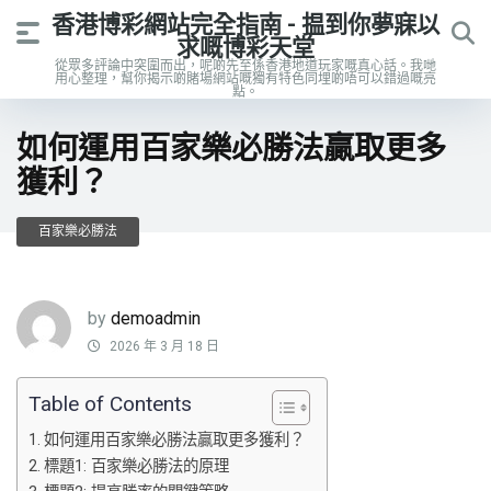
香港博彩網站完全指南 - 揾到你夢寐以
求嘅博彩天堂
從眾多評論中突圍而出，呢啲先至係香港地道玩家嘅真心話。我哋
用心整理，幫你揭示啲賭場網站嘅獨有特色同埋啲唔可以錯過嘅亮
點。
如何運用百家樂必勝法贏取更多
獲利？
百家樂必勝法
by
demoadmin
2026 年 3 月 18 日
Table of Contents
如何運用百家樂必勝法贏取更多獲利？
標題1: 百家樂必勝法的原理