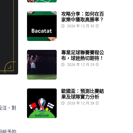
攻略分享：如何在百
家樂中獲取高勝率？
2026 年 12 月 30 日
專業足球聯賽賽程公
布，球迷熱切期待！
2026 年 12 月 29 日
歐國盃：預測比賽結
果及球隊實力分析
2026 年 12 月 28 日
投注、對
但給予的