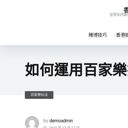
從眾多評論
賭博技巧
香港
如何運用百家樂
百家樂玩法
by
demoadmin