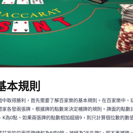
的基本規則
戲中取得勝利，首先需要了解百家樂的基本規則。在百家樂中，
閒家各發兩張牌，根據牌的點數來決定補牌的規則。牌面的點數
、Q、K為0點。如果兩張牌的點數相加超過9，則只計算個位數的數