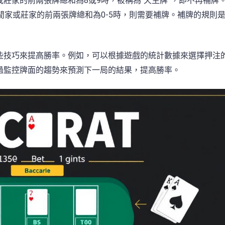
莊家的前兩張牌總和為8或9時，被稱為“天生牌”，即不再補牌
閒家或莊家的前兩張牌總和為0-5時，則需要補牌。補牌的規則
些技巧來提高勝率。例如，可以根據遊戲的統計數據來選擇押注
過監控牌面的趨勢來預測下一局的結果，提高勝率。