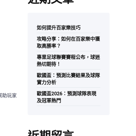
如何提升百家樂技巧
攻略分享：如何在百家樂中獲
取高勝率？
專業足球聯賽賽程公布，球迷
熱切期待！
歐國盃：預測比賽結果及球隊
實力分析
歐國盃2026：預測球隊表現
幫助玩家
及冠軍熱門
近期留言