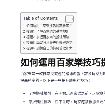
2026 年 10 月 17 日
Table of Contents
如何運用百家樂技巧提高勝率？
標題1: 了解百家樂的基本規則
標題2: 掌握百家樂的投注策略
標題3: 學習分析歷史記錄與趨勢
標題4: 訓練自己的情緒管理能力
如何運用百家樂技巧
百家樂是一款非常受歡迎的賭博遊戲，許多玩家對
提高勝率的。以下是一些提升勝率的技巧：
了解遊戲規則：在開始玩百家樂之前，玩家應
掌握賭注技巧：在下注時，玩家應該根據自己