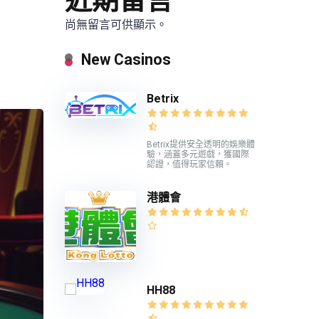
尚無留言可供顯示。
New Casinos
Betrix
Betrix提供安全透明的娛樂體
驗，涵蓋多元遊戲，獲國際
認證，值得玩家信賴。
港體會
HH88