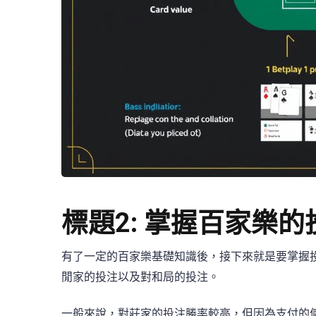
標題2: 掌握百家樂
有了一定的百家樂基礎知識後，接下來就是要掌握
閒家的投注以及對和局的投注。
一般來說，對莊家的投注勝率較高，但因為支付的