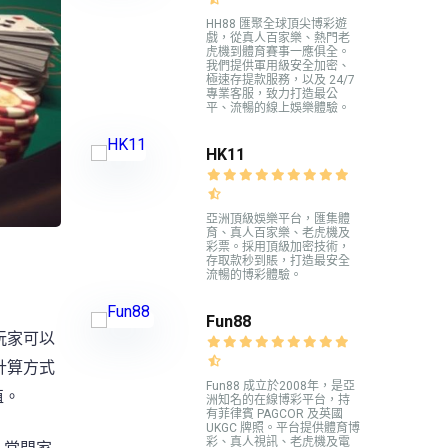
HH88 匯聚全球頂尖博彩遊
戲，從真人百家樂、熱門老
虎機到體育賽事一應俱全。
我們提供軍用級安全加密、
極速存提款服務，以及 24/7
專業客服，致力打造最公
平、流暢的線上娛樂體驗。
HK11
亞洲頂級娛樂平台，匯集體
育、真人百家樂、老虎機及
彩票。採用頂級加密技術，
存取款秒到賬，打造最安全
流暢的博彩體驗。
Fun88
玩家可以
計算方式
Fun88 成立於2008年，是亞
值。
洲知名的在線博彩平台，持
有菲律賓 PAGCOR 及英國
UKGC 牌照。平台提供體育博
彩、真人視訊、老虎機及電