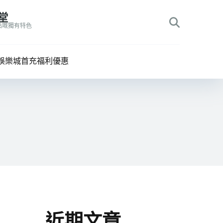
堂
站嘅獨有特色
娛樂城首充福利優惠
近期文章