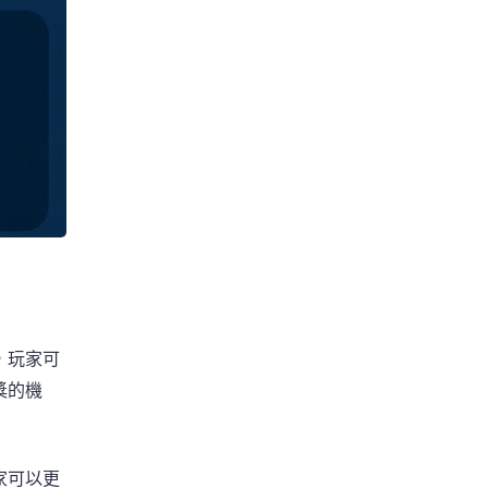
，玩家可
獎的機
家可以更