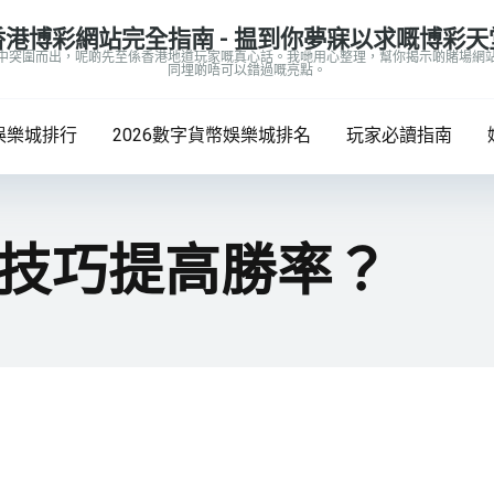
香港博彩網站完全指南 - 揾到你夢寐以求嘅博彩天
中突圍而出，呢啲先至係香港地道玩家嘅真心話。我哋用心整理，幫你揭示啲賭場網
同埋啲唔可以錯過嘅亮點。
娛樂城排行
2026數字貨幣娛樂城排名
玩家必讀指南
技巧提高勝率？