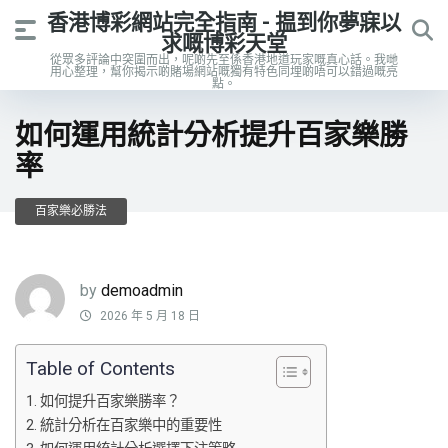
香港博彩網站完全指南 - 揾到你夢寐以
求嘅博彩天堂
從眾多評論中突圍而出，呢啲先至係香港地道玩家嘅真心話。我哋
用心整理，幫你揭示啲賭場網站嘅獨有特色同埋啲唔可以錯過嘅亮
點。
如何運用統計分析提升百家樂勝
率
百家樂必勝法
by
demoadmin
2026 年 5 月 18 日
Table of Contents
如何提升百家樂勝率？
統計分析在百家樂中的重要性