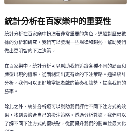
統計分析在百家樂中的重要性
統計分析在百家樂中扮演著非常重要的角色。通過對歷史數
據的分析和研究，我們可以發現一些規律和趨勢，幫助我們
做出更明智的下注決策。
在百家樂中，統計分析可以幫助我們追蹤各種不同的局面和
牌型出現的機率，從而制定出更有效的下注策略。通過統計
分析，我們可以更好地掌握遊戲的節奏和趨勢，提高我們的
勝率。
除此之外，統計分析還可以幫助我們評估不同下注方式的效
果，找到最適合自己的投注策略。透過分析數據，我們可以
了解不同下注方式的優缺點，從而提升我們的勝率並最大化