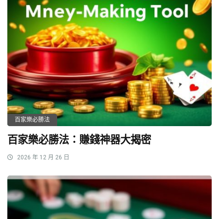
百家樂必勝法
百家樂必勝法：賺錢神器大揭密
2026 年 12 月 26 日