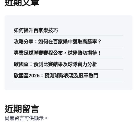
近期文章
如何提升百家樂技巧
攻略分享：如何在百家樂中獲取高勝率？
專業足球聯賽賽程公布，球迷熱切期待！
歐國盃：預測比賽結果及球隊實力分析
歐國盃2026：預測球隊表現及冠軍熱門
近期留言
尚無留言可供顯示。