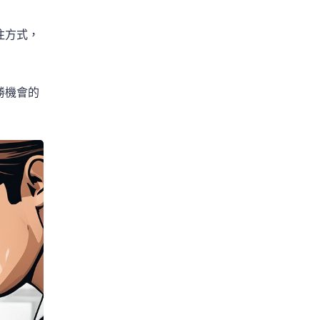
注方式，
勝機會的