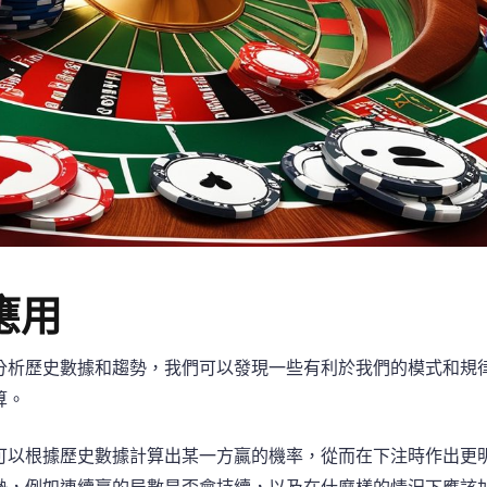
應用
分析歷史數據和趨勢，我們可以發現一些有利於我們的模式和規
算。
可以根據歷史數據計算出某一方贏的機率，從而在下注時作出更