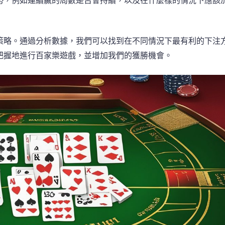
勢，例如連續贏的局數是否會持續，以及在什麼樣的情況下應該
策略。通過分析數據，我們可以找到在不同情況下最有利的下注
把握地進行百家樂遊戲，並增加我們的獲勝機會。