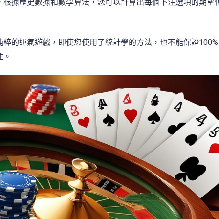
。根據歷史數據和數學算法，您可以計算出每個下注選項的期望
粹的運氣遊戲，即使您使用了統計學的方法，也不能保證100%
注。