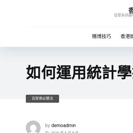
從眾多評論
賭博技巧
香港
如何運用統計學
百家樂必勝法
by
demoadmin