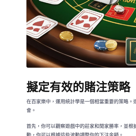
擬定有效的賭注策略
在百家樂中，運用統計學是一個相當重要的策略。
會。
首先，你可以觀察遊戲中的莊家和閒家勝率，並根
動，你可以根據這些波動調整你的下注金額。