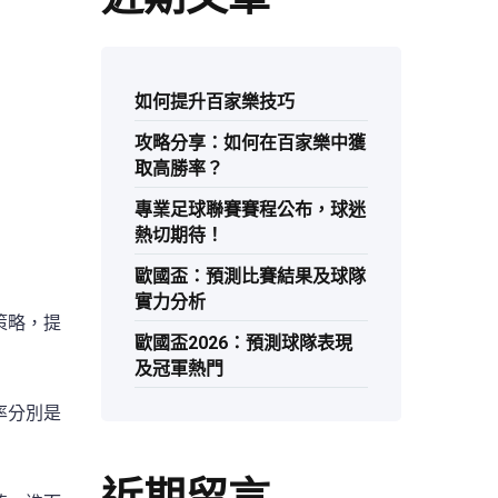
如何提升百家樂技巧
攻略分享：如何在百家樂中獲
取高勝率？
專業足球聯賽賽程公布，球迷
熱切期待！
歐國盃：預測比賽結果及球隊
實力分析
策略，提
歐國盃2026：預測球隊表現
及冠軍熱門
率分別是
近期留言