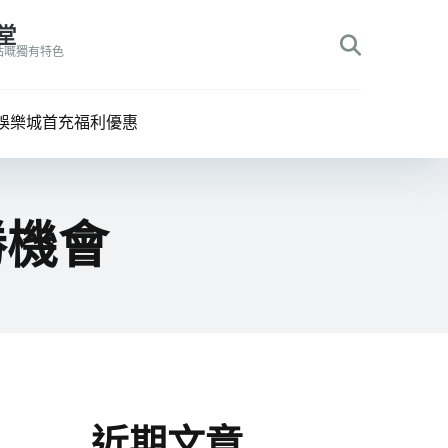
堂
站嘅獨有特色
娛樂城首充福利優惠
勝機會
近期文章