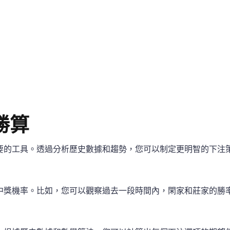
勝算
要的工具。透過分析歷史數據和趨勢，您可以制定更明智的下注
中獎機率。比如，您可以觀察過去一段時間內，閑家和莊家的勝