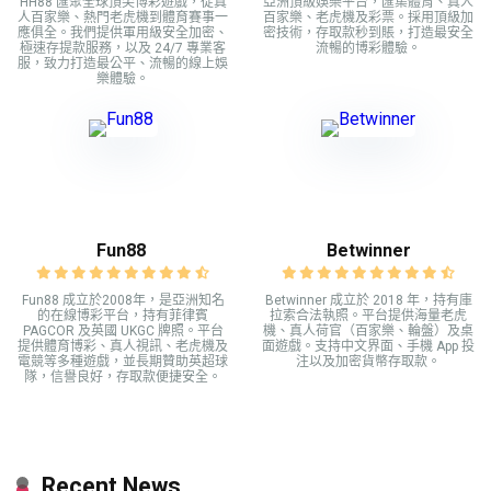
HH88 匯聚全球頂尖博彩遊戲，從真
亞洲頂級娛樂平台，匯集體育、真人
人百家樂、熱門老虎機到體育賽事一
百家樂、老虎機及彩票。採用頂級加
應俱全。我們提供軍用級安全加密、
密技術，存取款秒到賬，打造最安全
極速存提款服務，以及 24/7 專業客
流暢的博彩體驗。
服，致力打造最公平、流暢的線上娛
樂體驗。
Fun88
Betwinner
Fun88 成立於2008年，是亞洲知名
Betwinner 成立於 2018 年，持有庫
的在線博彩平台，持有菲律賓
拉索合法執照。平台提供海量老虎
PAGCOR 及英國 UKGC 牌照。平台
機、真人荷官（百家樂、輪盤）及桌
提供體育博彩、真人視訊、老虎機及
面遊戲。支持中文界面、手機 App 投
電競等多種遊戲，並長期贊助英超球
注以及加密貨幣存取款。
隊，信譽良好，存取款便捷安全。
Recent News