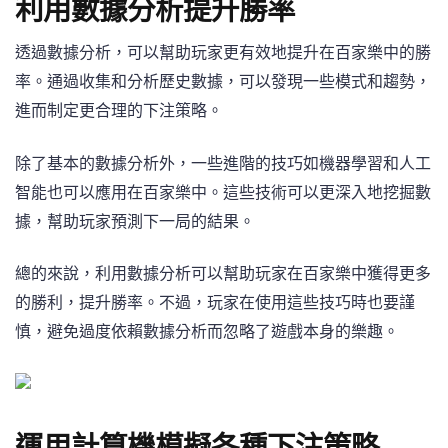
利用數據分析提升勝率
透過數據分析，可以幫助玩家更有效地提升在百家樂中的勝
率。通過收集和分析歷史數據，可以發現一些模式和趨勢，
進而制定更合理的下注策略。
除了基本的數據分析外，一些進階的技巧如機器學習和人工
智能也可以應用在百家樂中。這些技術可以更深入地挖掘數
據，幫助玩家預測下一局的結果。
總的來說，利用數據分析可以幫助玩家在百家樂中獲得更多
的勝利，提升勝率。不過，玩家在使用這些技巧時也要謹
慎，避免過度依賴數據分析而忽略了遊戲本身的樂趣。
運用計算機模擬各種下注策略