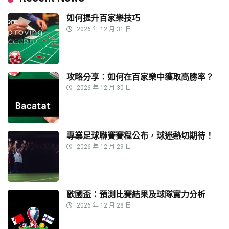
如何提升百家樂技巧
2026 年 12 月 31 日
攻略分享：如何在百家樂中獲取高勝率？
2026 年 12 月 30 日
專業足球聯賽賽程公布，球迷熱切期待！
2026 年 12 月 29 日
歐國盃：預測比賽結果及球隊實力分析
2026 年 12 月 28 日