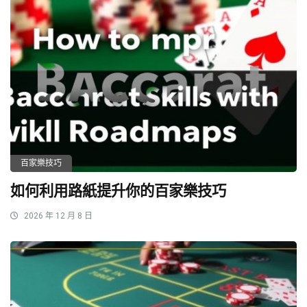
百家樂技巧
如何利用路紙提升你的百家樂技巧
2026 年 12 月 8 日