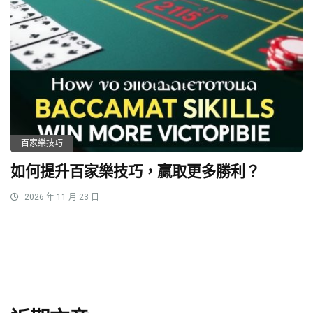
百家樂技巧
如何提升百家樂技巧，贏取更多勝利？
2026 年 11 月 23 日