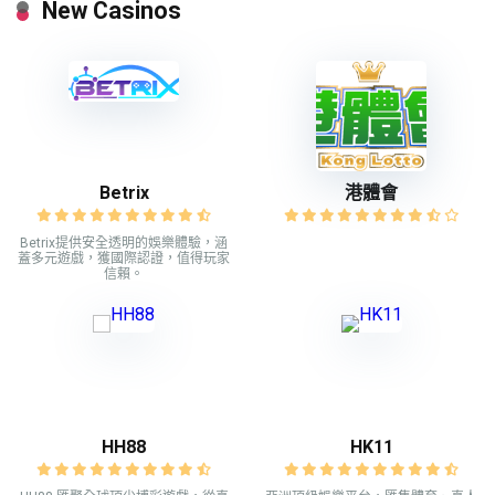
New Casinos
Betrix
港體會
Betrix提供安全透明的娛樂體驗，涵
蓋多元遊戲，獲國際認證，值得玩家
信賴。
HH88
HK11