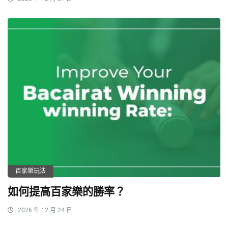
百家樂玩法
如何提高百家樂的勝率？
2026 年 12 月 24 日