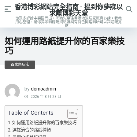
香港博彩網站完全指南 - 揾到你夢寐以
求嘅博彩天堂
從眾多評論中突圍而出，呢啲先至係香港地道玩家嘅真心話。我哋
用心整理，幫你揭示啲賭場網站嘅獨有特色同埋啲唔可以錯過嘅亮
點。
如何運用路紙提升你的百家樂技
巧
百家樂玩法
by
demoadmin
2026 年 8 月 28 日
Table of Contents
如何運用路紙提升你的百家樂技巧
選擇適合的路紙種類