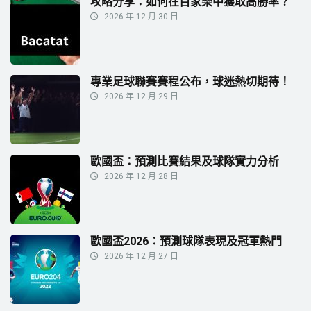
攻略分享：如何在百家樂中獲取高勝率？
2026 年 12 月 30 日
專業足球聯賽賽程公布，球迷熱切期待！
2026 年 12 月 29 日
歐國盃：預測比賽結果及球隊實力分析
2026 年 12 月 28 日
歐國盃2026：預測球隊表現及冠軍熱門
2026 年 12 月 27 日