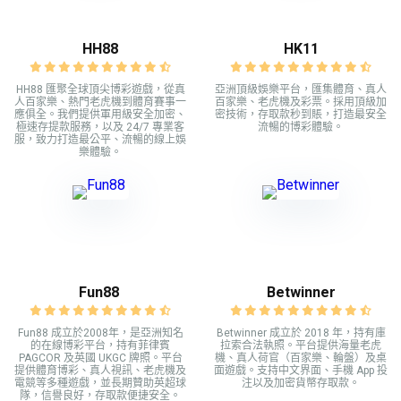
HH88
HK11
HH88 匯聚全球頂尖博彩遊戲，從真
亞洲頂級娛樂平台，匯集體育、真人
人百家樂、熱門老虎機到體育賽事一
百家樂、老虎機及彩票。採用頂級加
應俱全。我們提供軍用級安全加密、
密技術，存取款秒到賬，打造最安全
極速存提款服務，以及 24/7 專業客
流暢的博彩體驗。
服，致力打造最公平、流暢的線上娛
樂體驗。
Fun88
Betwinner
Fun88 成立於2008年，是亞洲知名
Betwinner 成立於 2018 年，持有庫
的在線博彩平台，持有菲律賓
拉索合法執照。平台提供海量老虎
PAGCOR 及英國 UKGC 牌照。平台
機、真人荷官（百家樂、輪盤）及桌
提供體育博彩、真人視訊、老虎機及
面遊戲。支持中文界面、手機 App 投
電競等多種遊戲，並長期贊助英超球
注以及加密貨幣存取款。
隊，信譽良好，存取款便捷安全。