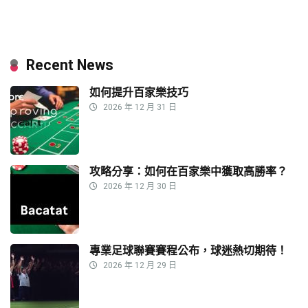
Recent News
如何提升百家樂技巧
2026 年 12 月 31 日
攻略分享：如何在百家樂中獲取高勝率？
2026 年 12 月 30 日
專業足球聯賽賽程公布，球迷熱切期待！
2026 年 12 月 29 日