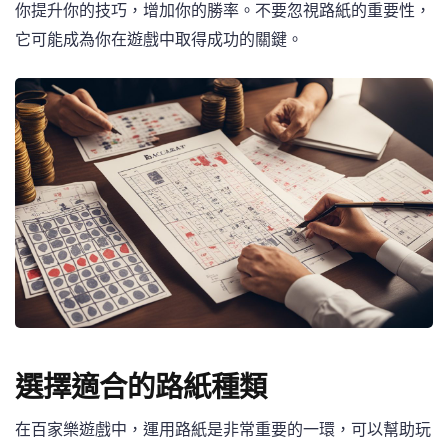
你提升你的技巧，增加你的勝率。不要忽視路紙的重要性，
它可能成為你在遊戲中取得成功的關鍵。
選擇適合的路紙種類
在百家樂遊戲中，運用路紙是非常重要的一環，可以幫助玩