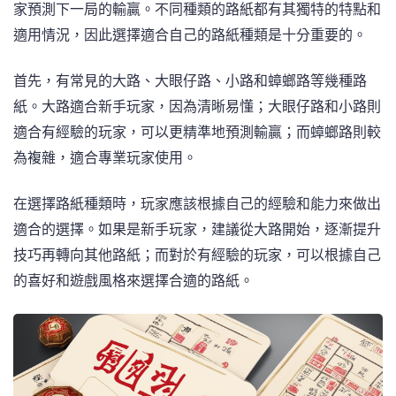
家預測下一局的輸贏。不同種類的路紙都有其獨特的特點和
適用情況，因此選擇適合自己的路紙種類是十分重要的。
首先，有常見的大路、大眼仔路、小路和蟑螂路等幾種路
紙。大路適合新手玩家，因為清晰易懂；大眼仔路和小路則
適合有經驗的玩家，可以更精準地預測輸贏；而蟑螂路則較
為複雜，適合專業玩家使用。
在選擇路紙種類時，玩家應該根據自己的經驗和能力來做出
適合的選擇。如果是新手玩家，建議從大路開始，逐漸提升
技巧再轉向其他路紙；而對於有經驗的玩家，可以根據自己
的喜好和遊戲風格來選擇合適的路紙。