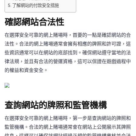
了解網站的付款安全措施
確認網站合法性
在選擇安全可靠的網上賭場時，首要的一點是確認網站的合
法性。合法的網上賭場通常會擁有相應的牌照和許可證，這
些資訊通常可以在網站的底部找到。確保網站遵守當地的法
律法規，並且有合法的營運資格，這可以保證在遊戲過程中
的權益和資金安全。
查詢網站的牌照和監管機構
在選擇安全可靠的網上賭場時，第一步是查詢網站的牌照和
監管機構。合法的網上賭場通常會在網站上公開展示其牌照
信息，這樣可以確保該網站經過正規的監管機構審核並合法