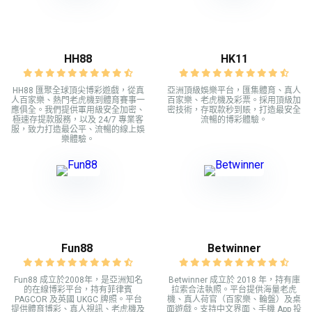
HH88
HK11
HH88 匯聚全球頂尖博彩遊戲，從真
亞洲頂級娛樂平台，匯集體育、真人
人百家樂、熱門老虎機到體育賽事一
百家樂、老虎機及彩票。採用頂級加
應俱全。我們提供軍用級安全加密、
密技術，存取款秒到賬，打造最安全
極速存提款服務，以及 24/7 專業客
流暢的博彩體驗。
服，致力打造最公平、流暢的線上娛
樂體驗。
Fun88
Betwinner
Fun88 成立於2008年，是亞洲知名
Betwinner 成立於 2018 年，持有庫
的在線博彩平台，持有菲律賓
拉索合法執照。平台提供海量老虎
PAGCOR 及英國 UKGC 牌照。平台
機、真人荷官（百家樂、輪盤）及桌
提供體育博彩、真人視訊、老虎機及
面遊戲。支持中文界面、手機 App 投