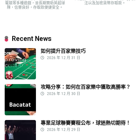
電競等多種遊戲，並長期贊助英超球
注以及加密貨幣存取款。
隊，信譽良好，存取款便捷安全。
Recent News
如何提升百家樂技巧
2026 年 12 月 31 日
攻略分享：如何在百家樂中獲取高勝率？
2026 年 12 月 30 日
專業足球聯賽賽程公布，球迷熱切期待！
2026 年 12 月 29 日