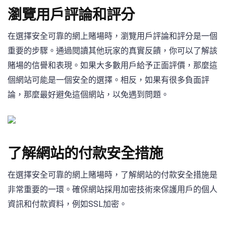
瀏覽用戶評論和評分
在選擇安全可靠的網上賭場時，瀏覽用戶評論和評分是一個
重要的步驟。通過閱讀其他玩家的真實反饋，你可以了解該
賭場的信譽和表現。如果大多數用戶給予正面評價，那麼這
個網站可能是一個安全的選擇。相反，如果有很多負面評
論，那麼最好避免這個網站，以免遇到問題。
了解網站的付款安全措施
在選擇安全可靠的網上賭場時，了解網站的付款安全措施是
非常重要的一環。確保網站採用加密技術來保護用戶的個人
資訊和付款資料，例如SSL加密。