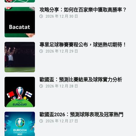
攻略分享：如何在百家樂中獲取高勝率？
2026 年 12 月 30 日
專業足球聯賽賽程公布，球迷熱切期待！
2026 年 12 月 29 日
歐國盃：預測比賽結果及球隊實力分析
2026 年 12 月 28 日
歐國盃2026：預測球隊表現及冠軍熱門
2026 年 12 月 27 日