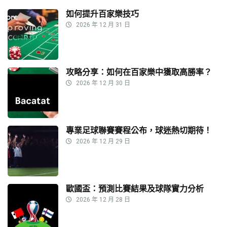
如何提升百家樂技巧
2026 年 12 月 31 日
攻略分享：如何在百家樂中獲取高勝率？
2026 年 12 月 30 日
專業足球聯賽賽程公布，球迷熱切期待！
2026 年 12 月 29 日
歐國盃：預測比賽結果及球隊實力分析
2026 年 12 月 28 日