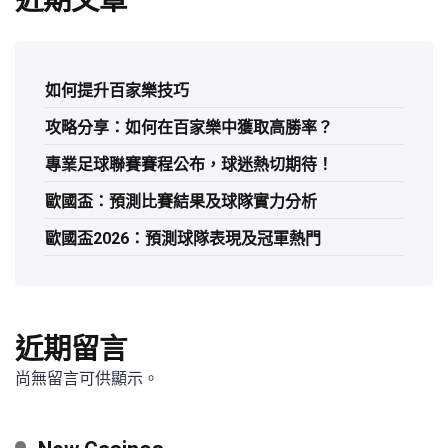
近期文章
如何提升百家樂技巧
攻略分享：如何在百家樂中獲取高勝率？
專業足球聯賽賽程公布，球迷熱切期待！
歐國盃：預測比賽結果及球隊實力分析
歐國盃2026：預測球隊表現及冠軍熱門
近期留言
尚無留言可供顯示。