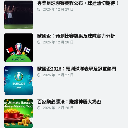
專業足球聯賽賽程公布，球迷熱切期待！
2026 年 12 月 29 日
歐國盃：預測比賽結果及球隊實力分析
2026 年 12 月 28 日
歐國盃2026：預測球隊表現及冠軍熱門
2026 年 12 月 27 日
百家樂必勝法：賺錢神器大揭密
2026 年 12 月 26 日