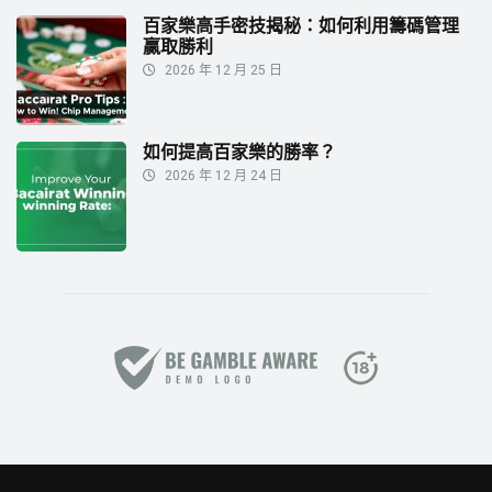
百家樂高手密技揭秘：如何利用籌碼管理
贏取勝利
2026 年 12 月 25 日
如何提高百家樂的勝率？
2026 年 12 月 24 日