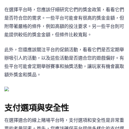
在選擇平台時，您應該仔細研究它們的獎金政策，看看它們
是否符合您的需求。一些平台可能會有很高的獎金金額，但
附帶著嚴格的條件，例如高額的投注要求。另一些平台則可
能提供較低的獎金金額，但條件比較寬鬆。
此外，您還應該關注平台的促銷活動，看看它們是否定期舉
辦吸引人的活動，以及這些活動是否適合您的遊戲偏好。有
些平台可能會定期舉辦賽事和抽獎活動，讓玩家有機會贏取
額外獎金和獎品。
支付選項與安全性
在選擇適合的線上賭場平台時，支付選項和安全性是非常重
要的考量因素。首先，您應該確保平台提供多樣化的支付選