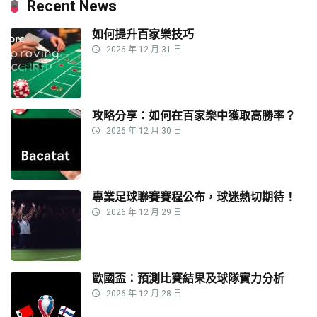
Recent News
如何提升百家樂技巧
2026 年 12 月 31 日
攻略分享：如何在百家樂中獲取高勝率？
2026 年 12 月 30 日
專業足球聯賽賽程公布，球迷熱切期待！
2026 年 12 月 29 日
歐國盃：預測比賽結果及球隊實力分析
2026 年 12 月 28 日