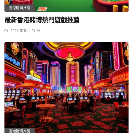
香港賭博推薦
最新香港賭博熱門遊戲推薦
2026 年 5 月 31 日
香港賭博推薦