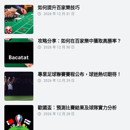
如何提升百家樂技巧
2026 年 12 月 31 日
攻略分享：如何在百家樂中獲取高勝率？
2026 年 12 月 30 日
專業足球聯賽賽程公布，球迷熱切期待！
2026 年 12 月 29 日
歐國盃：預測比賽結果及球隊實力分析
2026 年 12 月 28 日