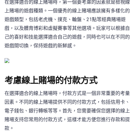
在選擇適合的線上賭場時，第一個要考慮的因素就是檢視線
上賭場的遊戲種類。一個優秀的線上賭場應該擁有多樣化的
遊戲類型，包括老虎機、撲克、輪盤、21點等經典賭場遊
戲，以及體育博彩和虛擬賽事等其他選項。玩家可以根據自
己的喜好和技能選擇適合自己的遊戲，同時也可以在不同的
遊戲間切換，保持遊戲的新鮮感。
考慮線上賭場的付款方式
在選擇適合的線上賭場時，付款方式是一個非常重要的考量
因素。不同的線上賭場提供不同的付款方式，包括信用卡、
電子錢包、銀行轉帳等等。首先，您需要確保您選擇的線上
賭場支持您常用的付款方式，這樣才能方便您進行存款和提
款。