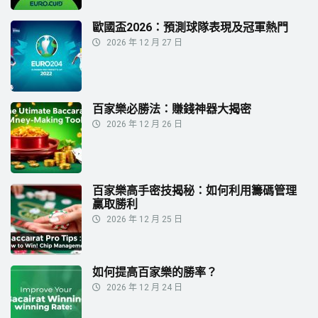
歐國盃2026：預測球隊表現及冠軍熱門
2026 年 12 月 27 日
百家樂必勝法：賺錢神器大揭密
2026 年 12 月 26 日
百家樂高手密技揭秘：如何利用籌碼管理
贏取勝利
2026 年 12 月 25 日
如何提高百家樂的勝率？
2026 年 12 月 24 日