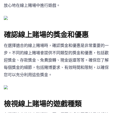
放心地在線上賭場中進行遊戲。
確認線上賭場的獎金和優惠
在選擇適合的線上賭場時，確認獎金和優惠是非常重要的一
步。不同的線上賭場會提供不同類型的獎金和優惠，包括歡
迎獎金、存款獎金、免費旋轉、現金返還等等。確保您了解
每個獎金的細節，包括賭博要求、有效時間和限制，以確保
您可以充分利用這些獎金。
檢視線上賭場的遊戲種類